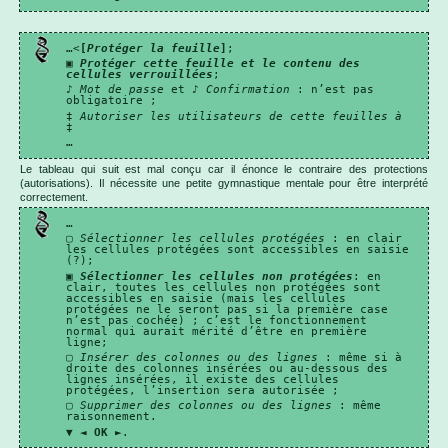
…<
[
Protéger la feuille
]
;
▣
Protéger cette feuille et le contenu des
cellules verrouillées
;
♪
Mot de passe
et ♪
Confirmation
: n’est pas
obligatoire ;
‡
Autoriser les utilisateurs de cette feuilles à
‡
…
Le tableau qui suit est mal conçu car il énonce le contraire des protections
(autorisations). Il nécessite une petite gymnastique mentale pour être interprété
correctement.
…
▢
Sélectionner les cellules protégées
: en clair
les cellules protégées sont accessibles en saisie
(?);
▣
Sélectionner les cellules non protégées
: en
clair, toutes les cellules non protégées sont
accessibles en saisie (mais les cellules
protégées ne le seront pas si la première case
n’est pas cochée) ; c’est le fonctionnement
normal qui aurait mérité d’être en première
ligne;
▢
Insérer des colonnes ou des lignes
: même si à
droite des colonnes insérées ou au-dessous des
lignes insérées, il existe des cellules
protégées, l’insertion sera autorisée ;
▢
Supprimer des colonnes ou des lignes
: même
raisonnement.
▼ ◄
OK
►.