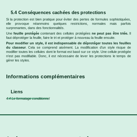
5.4 Conséquences cachées des protections
Si la protection est bien pratique pour éviter des pertes de formules sophistiquées,
elle provoque néanmoins quelques restrictions, normales mais parfois
surprenantes, dans des fonctionnalités.
Une
feuille protégée
contenant des cellules protégées
ne peut pas être triée.
Il
faut déprotéger la feuille, faire le tri et protéger à nouveau la feuille ensuite.
Pour modifier un style, il est indispensable de déprotéger toutes les feuilles
du classeur
. Cela se comprend aisément. La modification d’un style risque de
modifier toutes les cellules dont le format est basé sur ce style. Une cellule protégée
n’est pas modifiable. Donc, il est nécessaire de lever les protections le temps de
gérer les styles.
Informations complémentaires
Liens
4.4 Le formatage conditionnel