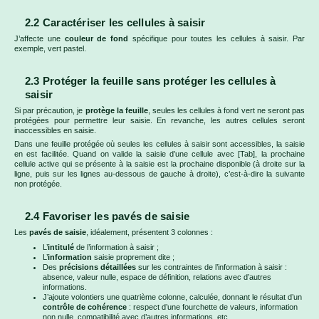
2.2 Caractériser les cellules à saisir
J’affecte une
couleur de fond
spécifique pour toutes les cellules à saisir. Par
exemple, vert pastel.
2.3 Protéger la feuille sans protéger les cellules à
saisir
Si par précaution, je
protège la feuille
, seules les cellules à fond vert ne seront pas
protégées pour permettre leur saisie. En revanche, les autres cellules seront
inaccessibles en saisie.
Dans une feuille protégée où seules les cellules à saisir sont accessibles, la saisie
en est facilitée. Quand on valide la saisie d’une cellule avec [Tab], la prochaine
cellule active qui se présente à la saisie est la prochaine disponible (à droite sur la
ligne, puis sur les lignes au-dessous de gauche à droite), c’est-à-dire la suivante
non protégée.
2.4 Favoriser les pavés de saisie
Les
pavés de saisie
, idéalement, présentent 3 colonnes :
L’
intitulé
de l’information à saisir ;
L’
information
saisie proprement dite ;
Des
précisions détaillées
sur les contraintes de l’information à saisir :
absence, valeur nulle, espace de définition, relations avec d’autres
informations.
J’ajoute volontiers une quatrième colonne, calculée, donnant le résultat d’un
contrôle de cohérence
: respect d’une fourchette de valeurs, information
non nulle, compatibilité avec d’autres informations, etc.