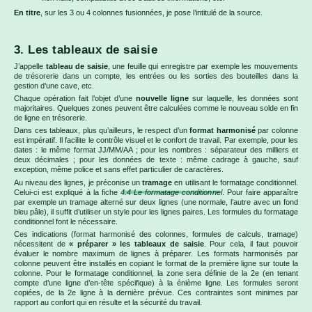
En titre
, sur les 3 ou 4 colonnes fusionnées, je pose l’intitulé de la source.
3. Les tableaux de saisie
J’appelle
tableau de saisie
, une feuille qui enregistre par exemple les mouvements
de trésorerie dans un compte, les entrées ou les sorties des bouteilles dans la
gestion d’une cave, etc.
Chaque opération fait l’objet d’une
nouvelle ligne
sur laquelle, les données sont
majoritaires. Quelques zones peuvent être calculées comme le nouveau solde en fin
de ligne en trésorerie.
Dans ces tableaux, plus qu’ailleurs, le respect d’un
format harmonisé
par colonne
est impératif. Il facilite le contrôle visuel et le confort de travail. Par exemple, pour les
dates : le même format JJ/MM/AA ; pour les nombres : séparateur des milliers et
deux décimales ; pour les données de texte : même cadrage à gauche, sauf
exception, même police et sans effet particulier de caractères.
Au niveau des lignes, je préconise un
tramage
en utilisant le formatage conditionnel.
Celui-ci est expliqué à la fiche
4.4 Le formatage conditionnel
. Pour faire apparaître
par exemple un tramage alterné sur deux lignes (une normale, l’autre avec un fond
bleu pâle), il suffit d’utiliser un style pour les lignes paires. Les formules du formatage
conditionnel font le nécessaire.
Ces indications (format harmonisé des colonnes, formules de calculs, tramage)
nécessitent de
« préparer » les tableaux de saisie
. Pour cela, il faut pouvoir
évaluer le nombre maximum de lignes à préparer. Les formats harmonisés par
colonne peuvent être installés en copiant le format de la première ligne sur toute la
colonne. Pour le formatage conditionnel, la zone sera définie de la 2e (en tenant
compte d’une ligne d’en-tête spécifique) à la énième ligne. Les formules seront
copiées, de la 2e ligne à la dernière prévue. Ces contraintes sont minimes par
rapport au confort qui en résulte et la sécurité du travail.