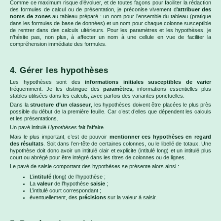
Comme ce maximum risque d’évoluer, et de toutes façons pour faciliter la rédaction
des formules de calcul ou de présentation, je préconise vivement d’
attribuer des
noms de zones
au tableau préparé : un nom pour l’ensemble du tableau (pratique
dans les formules de base de données) et un nom pour chaque colonne susceptible
de rentrer dans des calculs ultérieurs. Pour les paramètres et les hypothèses, je
n’hésite pas, non plus, à affecter un nom à une cellule en vue de faciliter la
compréhension immédiate des formules.
4. Gérer les hypothèses
Les hypothèses sont des
informations initiales susceptibles de varier
fréquemment. Je les distingue des
paramètres,
informations essentielles plus
stables utilisées dans les calculs, avec parfois des variantes ponctuelles.
Dans la
structure d’un classeur
, les hypothèses doivent être placées le plus près
possible du début de la première feuille. Car c’est d’elles que dépendent les calculs
et les présentations.
Un pavé intitulé
Hypothèses
fait l’affaire.
Mais le plus important, c’est de pouvoir
mentionner ces hypothèses en regard
des résultats
. Soit dans l’en-tête de certaines colonnes, ou le libellé de totaux. Une
hypothèse doit donc avoir un intitulé clair et explicite (intitulé long) et un intitulé plus
court ou abrégé pour être intégré dans les titres de colonnes ou de lignes.
Le pavé de saisie comportant des hypothèses se présente alors ainsi :
L’
intitulé
(long) de l’hypothèse ;
La
valeur
de l’hypothèse
saisie
;
L’intitulé court correspondant ;
éventuellement, des
précisions
sur la valeur à saisir.