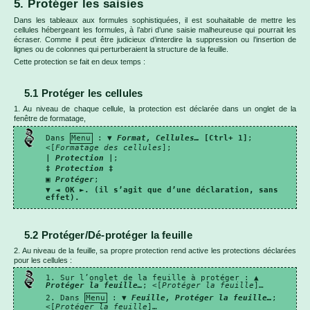
5. Protéger les saisies
Dans les tableaux aux formules sophistiquées, il est souhaitable de mettre les
cellules hébergeant les formules, à l’abri d’une saisie malheureuse qui pourrait les
écraser. Comme il peut être judicieux d’interdire la suppression ou l’insertion de
lignes ou de colonnes qui perturberaient la structure de la feuille.
Cette protection se fait en deux temps :
5.1 Protéger les cellules
1. Au niveau de chaque cellule, la protection est déclarée dans un onglet de la
fenêtre de formatage,
Dans
Menu
: ▼
Format, Cellules…
[Ctrl+ 1]
;
<[
Formatage des cellules
];
|
Protection
|
;
‡
Protection
‡
▣
Protéger
;
▼ ◄
OK ►. (il s’agit que d’une déclaration, sans
effet).
5.2 Protéger/Dé-protéger la feuille
2. Au niveau de la feuille, sa propre protection rend active les protections déclarées
pour les cellules :
1. Sur l’onglet de la feuille à protéger : ▲
Protéger la feuille…
; <[
Protéger la feuille
]…
2. Dans
Menu
: ▼
Feuille, Protéger la feuille…
;
<[
Protéger la feuille
]…