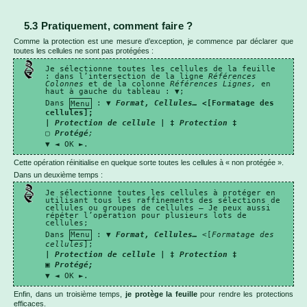
5.3 Pratiquement, comment faire ?
Comme la protection est une mesure d’exception, je commence par déclarer que
toutes les cellules ne sont pas protégées :
Je sélectionne toutes les cellules de la feuille
: dans l’intersection de la ligne
Références
Colonnes
et de la colonne
Références Lignes,
en
haut à gauche du tableau : ▼;
Dans
Menu
: ▼
Format, Cellules…
<[Formatage des
cellules];
|
Protection de cellule
| ‡
Protection
‡
▢
Protégé
;
▼ ◄ OK ►.
Cette opération réinitialise en quelque sorte toutes les cellules à « non protégée ».
Dans un deuxième temps :
Je sélectionne toutes les cellules à protéger en
utilisant tous les raffinements des sélections de
cellules ou groupes de cellules – Je peux aussi
répéter l’opération pour plusieurs lots de
cellules;
Dans
Menu
: ▼
Format, Cellules…
<[
Formatage des
cellules
];
|
Protection de cellule
| ‡
Protection
‡
▣
Protégé;
▼ ◄ OK ►.
Enfin, dans un troisième temps,
je protège la feuille
pour rendre les protections
efficaces.