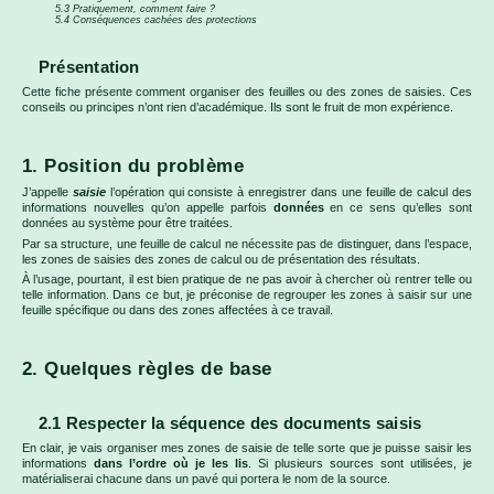
5.3 Pratiquement, comment faire ?
5.4 Conséquences cachées des protections
Présentation
Cette fiche présente comment organiser des feuilles ou des zones de saisies. Ces
conseils ou principes n’ont rien d’académique. Ils sont le fruit de mon expérience.
1. Position du problème
J’appelle
saisie
l’opération qui consiste à enregistrer dans une feuille de calcul des
informations nouvelles qu’on appelle parfois
données
en ce sens qu’elles sont
données au système pour être traitées.
Par sa structure, une feuille de calcul ne nécessite pas de distinguer, dans l’espace,
les zones de saisies des zones de calcul ou de présentation des résultats.
À l’usage, pourtant, il est bien pratique de ne pas avoir à chercher où rentrer telle ou
telle information. Dans ce but, je préconise de regrouper les zones à saisir sur une
feuille spécifique ou dans des zones affectées à ce travail.
2. Quelques règles de base
2.1 Respecter la séquence des documents saisis
En clair, je vais organiser mes zones de saisie de telle sorte que je puisse saisir les
informations
dans l’ordre où je les lis
. Si plusieurs sources sont utilisées, je
matérialiserai chacune dans un pavé qui portera le nom de la source.