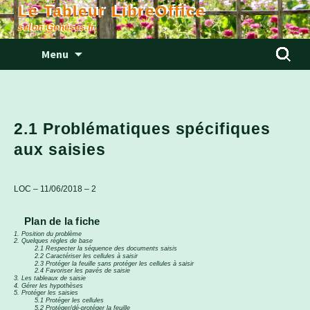
Le Tableur LibreOffice
selon Genèses.fr
Aller
Rechercher
Menu
au
contenu
2.1 Problématiques spécifiques
aux saisies
LOC – 11/06/2018 – 2
Plan de la fiche
1. Position du problème
2. Quelques règles de base
2.1 Respecter la séquence des documents saisis
2.2 Caractériser les cellules à saisir
2.3 Protéger la feuille sans protéger les cellules à saisir
2.4 Favoriser les pavés de saisie
3. Les tableaux de saisie
4. Gérer les hypothèses
5. Protéger les saisies
5.1 Protéger les cellules
5.2 Protéger/dé-protéger la feuille