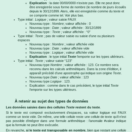
Explication
: la date 00/00/0000 n’existe pas. Elle ne peut donc
être enregistrée sous forme de nombre (le nombre de jours écoulés
depuis le 30/12/1899. Alors, elle est enregistrée comme du texte et
se comporte comme tel. Voir plus bas.
Type initial :
Logique
; valeur saisie FAUX
Nouveau type :
Nombre
; valeur affichée : 0
Nouveau type :
Date
; valeur affichée : 30/12/1899
Nouveau type :
Texte
; valeur affichée : “0”
Type initial :
Texte
; pas de valeur saisie ou saisie d’une ou plusieurs
espaces
Nouveau type :
Nombre
; valeur affichée vide
Nouveau type :
Date
; valeur affichée vide
Nouveau type :
Logique
; valeur affichée vide
Explication
: le type initial
Texte
l’emporte sur les types ultérieurs.
Type initial :
Texte
; valeur saisie “123”
Nouveau type
Nombre
; valeur affichée : 123. Ce nombre sera
reconnu dans les calculs arithmétiques. Dans la zone d’édition, il
apparaît précédé d’une apostrophe qui indique son origine
Texte
.
Nouveau type
Date
; valeur affichée : 123
Nouveau type
Logique
: 123.
Explication : comme dans le cas précédent, le type initial
Texte
l’emporte sur les types ultérieurs.
À retenir au sujet des types de données
Les données saisies dans des cellules
Texte
restent du texte
.
Si le texte est composé exclusivement d’espaces, sa valeur logique est FAUX
comme un texte vide. De même, une telle cellule reste une cellule de texte qu’il n’est
pas possible d’intégrer dans une formule arithmétique : l’anomalie #valeur indique
que la formule ne peut être exécutée.
En revanche,
si le texte est transposable en nombre
, bien que restant une cellule