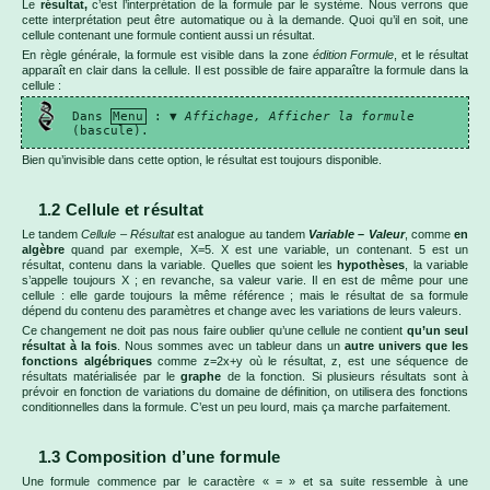
Le
résultat,
c’est l’interprétation de la formule par le système. Nous verrons que
cette interprétation peut être automatique ou à la demande. Quoi qu’il en soit, une
cellule contenant une formule contient aussi un résultat.
En règle générale, la formule est visible dans la zone
édition Formule
, et le résultat
apparaît en clair dans la cellule. Il est possible de faire apparaître la formule dans la
cellule :
Dans
Menu
: ▼
Affichage, Afficher la
formule
(bascule).
Bien qu’invisible dans cette option, le résultat est toujours disponible.
1.2 Cellule et résultat
Le tandem
Cellule – Résultat
est analogue au tandem
Variable – Valeur
, comme
en
algèbre
quand par exemple, X=5. X est une variable, un contenant. 5 est un
résultat, contenu dans la variable. Quelles que soient les
hypothèses
, la variable
s’appelle toujours X ; en revanche, sa valeur varie. Il en est de même pour une
cellule : elle garde toujours la même référence ; mais le résultat de sa formule
dépend du contenu des paramètres et change avec les variations de leurs valeurs.
Ce changement ne doit pas nous faire oublier qu’une cellule ne contient
qu’un seul
résultat à la fois
. Nous sommes avec un tableur dans un
autre univers que les
fonctions algébriques
comme z=2x+y où le résultat, z, est une séquence de
résultats matérialisée par le
graphe
de la fonction. Si plusieurs résultats sont à
prévoir en fonction de variations du domaine de définition, on utilisera des fonctions
conditionnelles dans la formule. C’est un peu lourd, mais ça marche parfaitement.
1.3 Composition d’une formule
Une formule commence par le caractère « = » et sa suite ressemble à une