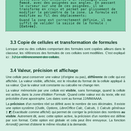
foncé
, avec des poignées aux angles. En passant
le curseur sur une de ces poignées, il se
transforme en croix et permet par glissement de
modifier le périmètre de la zone. La formule est
modifiée au fil des déplacements;
Quand la zone est correctement définie, il me
suffit de valider la saisie de la formule :
[Entrée]
.
3.3 Copie de cellules et transformation de formules
Lorsque une ou des cellules comportant des formules sont copiées ailleurs dans le
classeur, les références des formules de ces cellules sont modifiées. C’est expliqué
ici :
3.2 Le référencement des cellules
.
3.4 Valeur, précision et affichage
Une cellule peut conserver une valeur (d’origine ou pas),
différente
de celle qui est
affichée. La valeur visible, affichée, est le résultat du format de la cellule appliqué à
sa valeur. Que la valeur soit constante ou calculée ne change rien.
La valeur mémorisée par une cellule est
visible
, sans formatage, quand la cellule
est active, dans la
zone d’édition Formule
. Quand cette valeur est du texte, elle est
précédée d’une apostrophe. Les dates sont au format JJ/MM/AAAA.
La
précision
d’un nombre réel se définit avec le nombre de ses décimales. Il existe
une option système (
Outils, Options, LibreOffice Calc, Calculs,
‡
Calculs généraux
‡ ◩
Exactitude comme affiché
) qui permet de corriger la précision des nombres
au
visible
. Autrement dit, avec cette option active, la précision d’un nombre est définie
par son format. Cette option est globale et cela peut être ennuyeux. La fonction
Arrondi()
permet d’obtenir le même résultat à la demande.