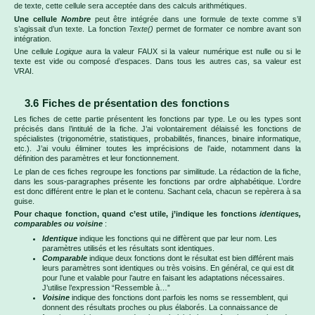
de texte, cette cellule sera acceptée dans des calculs arithmétiques.
Une cellule
Nombre
peut être intégrée dans une formule de texte comme s’il
s’agissait d’un texte. La fonction
Texte()
permet de formater ce nombre avant son
intégration.
Une cellule
Logique
aura la valeur FAUX si la valeur numérique est nulle ou si le
texte est vide ou composé d’espaces. Dans tous les autres cas, sa valeur est
VRAI.
3.6 Fiches de présentation des fonctions
Les fiches de cette partie présentent les fonctions par type. Le ou les types sont
précisés dans l’intitulé de la fiche. J’ai volontairement délaissé les fonctions de
spécialistes (trigonométrie, statistiques, probabilités, finances, binaire informatique,
etc.). J’ai voulu éliminer toutes les imprécisions de l’aide, notamment dans la
définition des paramètres et leur fonctionnement.
Le plan de ces fiches regroupe les fonctions par similitude. La rédaction de la fiche,
dans les sous-paragraphes présente les fonctions par ordre alphabétique. L’ordre
est donc différent entre le plan et le contenu. Sachant cela, chacun se repèrera à sa
guise.
Pour chaque fonction, quand c’est utile, j’indique les fonctions
identiques,
comparables ou voisine
:
Identique
indique les fonctions qui ne diffèrent que par leur nom. Les
paramètres utilisés et les résultats sont identiques.
Comparable
indique deux fonctions dont le résultat est bien différent mais
leurs paramètres sont identiques ou très voisins. En général, ce qui est dit
pour l’une et valable pour l’autre en faisant les adaptations nécessaires.
J’utilise l’expression “Ressemble à…”
Voisine
indique des fonctions dont parfois les noms se ressemblent, qui
donnent des résultats proches ou plus élaborés. La connaissance de