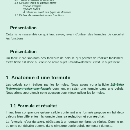
3.5 Cellules vides et valeurs nulles
Valeur d’origine
Valeurs nulles
À retenir au sujet des types de données
3.6 Fiches de présentation des fonctions
Présentation
Cette fiche rassemble ce qu’il faut savoir, avant d’utiliser des formules de calcul et
les fonctions.
Présentation
Un tableur tire son nom des tableaux de calculs qu’il permet de réaliser facilement.
Cette fiche est donc au cœur de notre sujet. Paradoxalement, c’est un sujet facile.
1. Anatomie d’une formule
Les calculs sont réalisés par les formules. Nous avons vu à la fiche
2.2 Saisir
l’information, saisir une formule
comment on saisit une formule dans une cellule.
Nous allons approfondir cette question pour mieux utiliser les formules.
1.1 Formule et résultat
Il faut bien comprendre qu’une cellule contenant une formule propose en fait deux
valeurs bien différentes : la formule dans sa
rédaction
et son
résultat
.
La
formule
, c’est du
texte
, obéissant à un certain nombres de règles. Comme tel,
ce texte est éditable comme dans n’importe quelle cellule contenant du texte.