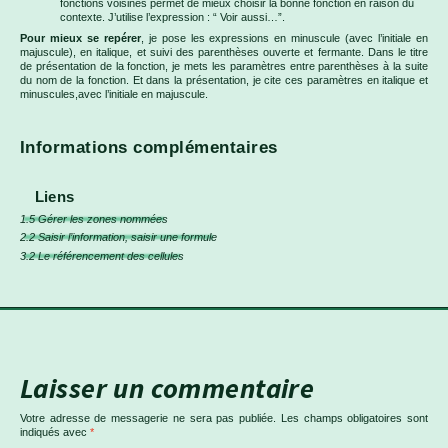
fonctions voisines permet de mieux choisir la bonne fonction en raison du
contexte. J’utilise l’expression : “ Voir aussi…”.
Pour mieux se repérer
, je pose les expressions en minuscule (avec l’initiale en
majuscule), en italique, et suivi des parenthèses ouverte et fermante. Dans le titre
de présentation de la fonction, je mets les paramètres entre parenthèses à la suite
du nom de la fonction. Et dans la présentation, je cite ces paramètres en italique et
minuscules,avec l’initiale en majuscule.
Informations complémentaires
Liens
1.5 Gérer les zones nommées
2.2 Saisir l’information, saisir une formule
3.2 Le référencement des cellules
Laisser un commentaire
Votre adresse de messagerie ne sera pas publiée.
Les champs obligatoires sont
indiqués avec
*