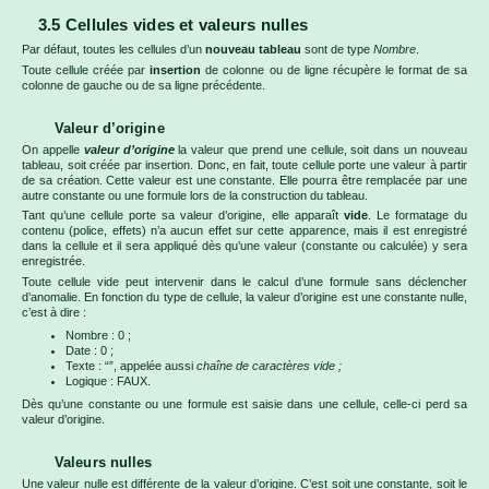
3.5 Cellules vides et valeurs nulles
Par défaut, toutes les cellules d’un
nouveau tableau
sont de type
Nombre
.
Toute cellule créée par
insertion
de colonne ou de ligne récupère le format de sa
colonne de gauche ou de sa ligne précédente.
Valeur d’origine
On appelle
valeur d’origine
la valeur que prend une cellule, soit dans un nouveau
tableau, soit créée par insertion. Donc, en fait, toute cellule porte une valeur à partir
de sa création. Cette valeur est une constante. Elle pourra être remplacée par une
autre constante ou une formule lors de la construction du tableau.
Tant qu’une cellule porte sa valeur d’origine, elle apparaît
vide
. Le formatage du
contenu (police, effets) n’a aucun effet sur cette apparence, mais il est enregistré
dans la cellule et il sera appliqué dès qu’une valeur (constante ou calculée) y sera
enregistrée.
Toute cellule vide peut intervenir dans le calcul d’une formule sans déclencher
d’anomalie. En fonction du type de cellule, la valeur d’origine est une constante nulle,
c’est à dire :
Nombre : 0 ;
Date : 0 ;
Texte : “”, appelée aussi
chaîne de caractères vide ;
Logique : FAUX.
Dès qu’une constante ou une formule est saisie dans une cellule, celle-ci perd sa
valeur d’origine.
Valeurs nulles
Une valeur nulle est différente de la valeur d’origine. C’est soit une constante, soit le