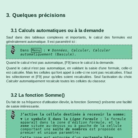
3. Quelques précisions
3.1 Calculs automatiques ou à la demande
Sauf dans des tableaux complexes et importants, le calcul des formules est
généralement automatique. Il est paramétré ici :
Dans
Menu
: ▼
Données, Calculer, Calculer
automatiquement
(Bascule).
Quand le calcul n’est pas automatique, [F9] lance le calcul à la demande.
Quand le calcul n’est pas automatique, en validant la saisie d’une formule, celle-ci
est calculée. Mais les cellules qui font appel à celle-ci ne sont pas recalculées. Il faut
les sélectionner et [F9] pour qu’elles soient recalculées. Seul l’activation du choix
Calculer automatiquement
recalcule toutes les cellules du classeur.
3.2 La fonction Somme()
Du fait de sa fréquence d’utilisation élevée, la fonction
Somme()
présente une facilité
de saisie intéressante.
J’active la cellule destinée à recevoir la somme
;
▼ Le
symbole Σ dans la
Ligne Formule
: la formule
apparaît dans la zone d’
édition Formule
, et la
zone
située au-dessus ou à gauche de la cellule
comportant une
suite de nombres
est proposée en
premier et unique paramètre;
Cette zone est entourée d’un
rectangle bleu