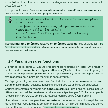
de cellules
: les références extrêmes en diagonale sont insérées dans la formule
séparées par « : ».
Il est possible aussi d’
insérer automatiquement le nom d’une zone nommée
en
la sélectionnant dans la liste des plages nommées :
Le point d’insertion dans la formule est en place
pour l’insertion;
Dans
Menu
: ▼
Insertion, Plages ou expressions
nommées
…
<[
Coller les noms
];
▼ sur le nom à coller pour le sélectionner;
▼ ◄
Coller
►.
Transformer une référence relative en référence absolue
, est expliqué ici :
3.2
Le référencement des cellules
. J’aborde aussi dans cette fiche la grande richesse
des séquences de formule.
2.4 Paramètres des fonctions
Les fiches de la partie
3. Calculs
présentent les fonctions en détail. Une fonction
peut avoir des
paramètres de types différents
(Nombre, Date, Texte, Logique). Il
existe des compatibilités (Nombre et Date, par exemple). Mais ces types doivent
être respectés sous peine de recevoir le code erreur 504.
En règle générale, un paramètre peut être indistinctement une
constante ou une
variable
. Néanmoins, quelques fonctions exigent des paramètres en constantes.
Certains paramètres expriment des
zones de cellules
: une zone est définie par les
références des cellules extrêmes en diagonale, séparées par
“:”
. Par exemple, la
fonction
Somme(A2:A10)
donnera le total des cellules de A2 à A10 compris.
Une cellule ou une zone peut être
nommée
, en recevant un nom plus explicite que
les références. Cela facilite la compréhension de la formule. Le nommage des zones
et leur utilisation sont décrits ici :
1.5 Gérer les zones nommées
.