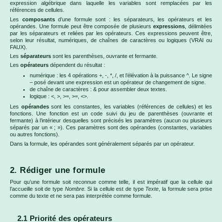
expression algébrique dans laquelle les variables sont remplacées par les
références de cellules.
Les
composants
d’une formule sont : les séparateurs, les opérateurs et les
opérandes. Une formule peut être composée de plusieurs
expressions
, délimitées
par les séparateurs et reliées par les opérateurs. Ces expressions peuvent être,
selon leur résultat, numériques, de chaînes de caractères ou logiques (VRAI ou
FAUX).
Les
séparateurs
sont les parenthèses, ouvrante et fermante.
Les
opérateurs
dépendent du résultat :
numérique : les 4 opérations +, -, *, /, et l’élévation à la puissance ^. Le signe
– posé devant une expression est un opérateur de changement de signe.
de chaîne de caractères : & pour assembler deux textes.
logique : <, >, >=, >=, <>.
Les
opérandes
sont les constantes, les variables (références de cellules) et les
fonctions. Une fonction est un code suivi du jeu de parenthèses (ouvrante et
fermante) à l’intérieur desquelles sont précisés les paramètres (aucun ou plusieurs
séparés par un « ; »). Ces paramètres sont des opérandes (constantes, variables
ou autres fonctions).
Dans la formule, les opérandes sont généralement séparés par un opérateur.
2. Rédiger une formule
Pour qu’une formule soit reconnue comme telle, il est impératif que la cellule qui
l’accueille soit de type
Nombre.
Si la cellule est de type
Texte
, la formule sera prise
comme du texte et ne sera pas interprétée comme formule.
2.1 Priorité des opérateurs