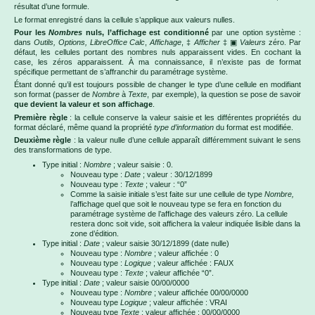
résultat d’une formule.
Le format enregistré dans la cellule s’applique aux valeurs nulles.
Pour les
Nombres
nuls, l’affichage est conditionné
par une option système :
dans
Outils, Options, LibreOffice Calc
,
Affichage
, ‡
Afficher
‡ ▣
Valeurs
zéro. Par
défaut, les cellules portant des nombres nuls apparaissent vides. En cochant la
case, les zéros apparaissent. À ma connaissance, il n’existe pas de format
spécifique permettant de s’affranchir du paramétrage système.
Étant donné qu’il est toujours possible de changer le type d’une cellule en modifiant
son format (passer de
Nombre
à
Texte
, par exemple), la question se pose de savoir
que devient la valeur et son affichage
.
Première règle
: la cellule conserve la valeur saisie et les différentes propriétés du
format déclaré, même quand la propriété
type d’information
du format est modifiée.
Deuxième règle
: la valeur nulle d’une cellule apparaît différemment suivant le sens
des transformations de type.
Type initial :
Nombre
; valeur saisie : 0.
Nouveau type :
Date
; valeur : 30/12/1899
Nouveau type :
Texte
; valeur : “0”
Comme la saisie initiale s’est faite sur une cellule de type
Nombre,
l’affichage quel que soit le nouveau type se fera en fonction du
paramétrage système de l’affichage des valeurs zéro. La cellule
restera donc soit vide, soit affichera la valeur indiquée lisible dans la
zone d’édition.
Type initial :
Date
; valeur saisie 30/12/1899 (date nulle)
Nouveau type :
Nombre
; valeur affichée : 0
Nouveau type :
Logique
; valeur affichée : FAUX
Nouveau type :
Texte
; valeur affichée “0”.
Type initial :
Date
; valeur saisie 00/00/0000
Nouveau type :
Nombre
; valeur affichée 00/00/0000
Nouveau type
Logique
; valeur affichée : VRAI
Nouveau type
Texte
; valeur affichée : 00/00/0000