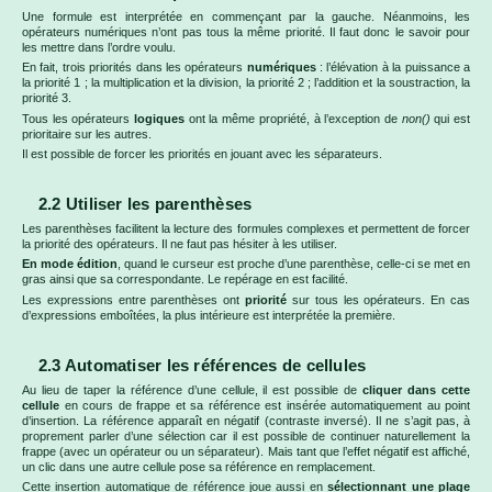
Une formule est interprétée en commençant par la gauche. Néanmoins, les
opérateurs numériques n’ont pas tous la même priorité. Il faut donc le savoir pour
les mettre dans l’ordre voulu.
En fait, trois priorités dans les opérateurs
numériques
: l’élévation à la puissance a
la priorité 1 ; la multiplication et la division, la priorité 2 ; l’addition et la soustraction, la
priorité 3.
Tous les opérateurs
logiques
ont la même propriété, à l’exception de
non()
qui est
prioritaire sur les autres.
Il est possible de forcer les priorités en jouant avec les séparateurs.
2.2 Utiliser les parenthèses
Les parenthèses facilitent la lecture des formules complexes et permettent de forcer
la priorité des opérateurs. Il ne faut pas hésiter à les utiliser.
En mode édition
, quand le curseur est proche d’une parenthèse, celle-ci se met en
gras ainsi que sa correspondante. Le repérage en est facilité.
Les expressions entre parenthèses ont
priorité
sur tous les opérateurs. En cas
d’expressions emboîtées, la plus intérieure est interprétée la première.
2.3 Automatiser les références de cellules
Au lieu de taper la référence d’une cellule, il est possible de
cliquer dans cette
cellule
en cours de frappe et sa référence est insérée automatiquement au point
d’insertion. La référence apparaît en négatif (contraste inversé). Il ne s’agit pas, à
proprement parler d’une sélection car il est possible de continuer naturellement la
frappe (avec un opérateur ou un séparateur). Mais tant que l’effet négatif est affiché,
un clic dans une autre cellule pose sa référence en remplacement.
Cette insertion automatique de référence joue aussi en
sélectionnant une plage