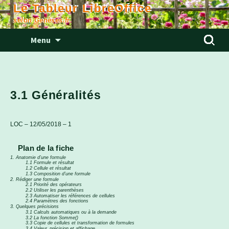
Le Tableur LibreOffice
selon Genèses.fr
Aller
Rechercher
Menu
au
contenu
3.1 Généralités
LOC – 12/05/2018 – 1
Plan de la fiche
1. Anatomie d’une formule
1.1 Formule et résultat
1.2 Cellule et résultat
1.3 Composition d’une formule
2. Rédiger une formule
2.1 Priorité des opérateurs
2.2 Utiliser les parenthèses
2.3 Automatiser les références de cellules
2.4 Paramètres des fonctions
3. Quelques précisions
3.1 Calculs automatiques ou à la demande
3.2 La fonction Somme()
3.3 Copie de cellules et transformation de formules
3.4 Valeur, précision et affichage