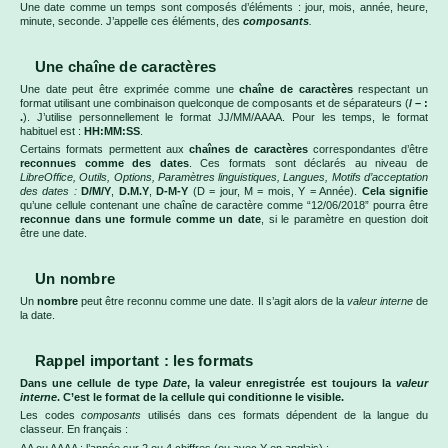
Une date comme un temps sont composés d’éléments : jour, mois, année, heure,
minute, seconde. J’appelle ces éléments, des
composants
.
Une chaîne de caractères
Une date peut être exprimée comme une
chaîne de caractères
respectant un
format utilisant une combinaison quelconque de composants et de séparateurs (
/ – :
.
). J’utilise personnellement le format JJ/MM/AAAA. Pour les temps, le format
habituel est :
HH:MM:SS
.
Certains formats permettent aux
chaînes de caractères
correspondantes d’être
reconnues comme des dates
. Ces formats sont déclarés au niveau de
LibreOffice, Outils, Options, Paramètres linguistiques, Langues, Motifs d’acceptation
des dates :
D/M/Y
,
D.M.Y
,
D-M-Y
(D = jour, M = mois, Y = Année).
Cela signifie
qu’une cellule contenant une chaîne de caractère comme “12/06/2018” pourra être
reconnue dans une formule comme un date
, si le paramètre en question doit
être une date.
Un nombre
Un
nombre
peut être reconnu comme une date. Il s’agit alors de la
valeur interne
de
la date.
Rappel important : les formats
Dans une cellule de type
Date
, la valeur enregistrée est toujours la
valeur
interne
. C’est le format de la cellule qui conditionne le visible.
Les codes
composants
utilisés dans ces formats dépendent de la langue du
classeur. En français :
AA ou AAAA : l’année sur 2 ou 4 chiffres (ou avec Y en anglais) ;