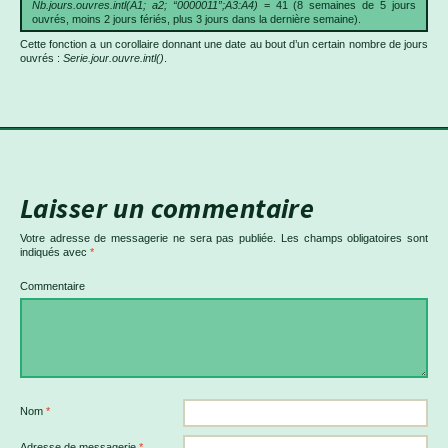
Nb.jours.ouvres.intl(A1; a2; “0000011”;A3:A4)
= 41 (8 semaines de 5 jours
ouvrés, moins 2 jours fériés, plus 3 jours dans la dernière semaine).
Cette fonction a un corollaire donnant une date au bout d’un certain nombre de jours
ouvrés :
Serie.jour.ouvre.intl()
.
Laisser un commentaire
Votre adresse de messagerie ne sera pas publiée.
Les champs obligatoires sont
indiqués avec
*
Commentaire
Nom
*
Adresse de messagerie
*