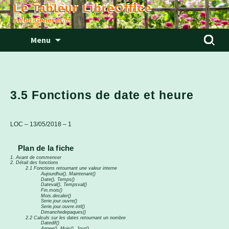
Le Tableur LibreOffice
selon Genèses.fr
Aller
Rechercher
Menu
au
contenu
3.5 Fonctions de date et heure
LOC – 13/05/2018 – 1
Plan de la fiche
1. Avant de commencer
2. Détail des fonctions
2.1 Fonctions retournant une valeur interne
Aujourdhui(), Maintenant()
Date(), Temps()
Dateval(), Tempsval()
Fin.mois()
Mois.decaler()
Serie.jour.ouvre()
Serie.jour.ouvre.intl()
Dimanchedepaques()
2.2 Calculs sur les dates retournant un nombre
Datedif()
Annee(), Mois(), Jour()