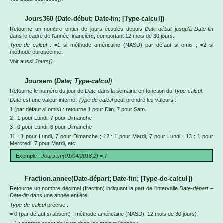
Jours360 (Date-début; Date-fin; [Type-calcul])
Retourne un nombre entier de jours écoulés depuis
Date-début
jusqu’à
Date-fin
dans le cadre de l’année financière, comportant 12 mois de 30 jours.
Type-de calcul
: =1 si méthode américaine (NASD) par défaut si omis ; =2 si
méthode européenne.
Voir aussi
Jours().
Joursem (
Date; Type-calcul)
Retourne le numéro du jour de
Date
dans la semaine en fonction du
Type-calcul.
Date
est une valeur interne.
Type de calcul
peut prendre les valeurs :
1 (par défaut si omis) : retourne 1 pour Dim. 7 pour Sam.
2 : 1 pour Lundi, 7 pour Dimanche
3 : 0 pour Lundi, 6 pour Dimanche
11 : 1 pour Lundi, 7 pour Dimanche ; 12 : 1 pour Mardi, 7 pour Lundi ; 13 : 1 pour
Mercredi, 7 pour Mardi, etc.
Exemple :
Joursem(01/04/2018;2)
= 7
Fraction.annee(Date-départ; Date-fin; [Type-de-calcul])
Retourne un nombre décimal (fraction) indiquant la part de l’intervalle
Date-départ –
Date-fin
dans une année entière.
Type-de-calcul
précise :
= 0 (par défaut si absent) : méthode américaine (NASD), 12 mois de 30 jours) ;
= 1 : nombre exact de jours dans les mois et l’année ;