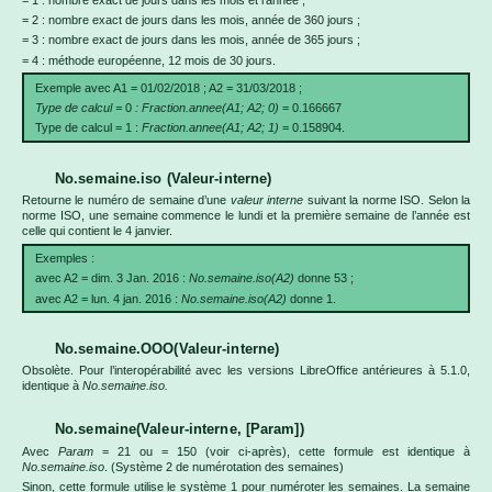
= 2 : nombre exact de jours dans les mois, année de 360 jours ;
= 3 : nombre exact de jours dans les mois, année de 365 jours ;
= 4 : méthode européenne, 12 mois de 30 jours.
Exemple avec A1 = 01/02/2018 ; A2 = 31/03/2018 ;
Type de calcul =
0
: Fraction.annee(A1; A2; 0)
= 0.166667
Type de calcul = 1 :
Fraction.annee(A1; A2; 1)
= 0.158904.
No.semaine.iso (Valeur-interne)
Retourne le numéro de semaine d’une
valeur interne
suivant la norme ISO. Selon la
norme ISO, une semaine commence le lundi et la première semaine de l’année est
celle qui contient le 4 janvier.
Exemples :
avec A2 = dim. 3 Jan. 2016 :
No.semaine.iso(A2)
donne 53 ;
avec A2 = lun. 4 jan. 2016 :
No.semaine.iso(A2)
donne 1.
No.semaine.OOO(Valeur-interne)
Obsolète. Pour l’interopérabilité avec les versions LibreOffice antérieures à 5.1.0,
identique à
No.semaine.iso.
No.semaine(Valeur-interne, [Param])
Avec
Param
= 21 ou = 150 (voir ci-après), cette formule est identique à
No.semaine.iso
. (Système 2 de numérotation des semaines)
Sinon, cette formule utilise le système 1 pour numéroter les semaines. La semaine