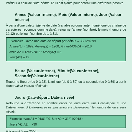
inférieur à celui de
Date-début
, 12 lui est ajouté pour obtenir une différence positive.
Annee (Valeur-interne), Mois (Valeur-interne), Jour (Valeur-
interne)
À partir d’une
valeur interne
de date (variable ou constante, numérique ou chaîne de
caractères reconnue comme date), retourne l’année (nombre), le mois (nombre de
1à 12) ou le jour (nombre de 1 à 31).
Exemples : avec une date de départ par défaut = 30/12/1899,
Annee(1)
= 1899;
Annee(2)
= 1900;
Annee(43465)
= 2018.
avec A2 = 12/05/2018 :
Mois(A2)
= 5.
Jour(A2)
= 12.
Heure (Valeur-interne), Minute(Valeur-interne),
Seconde(Valeur-interne)
Retourne l’heure (de 0 à 23), la minute (de 0 à 59) ou la seconde (de 0 à 59) à partir
d’une
valeur interne
décimale.
Jours (Date-départ; Date-arrivée)
Retourne la
différence
en nombre entier de jours entre une
Date-départ
et une
Date-arrivée.
Si
Date-arrivée
est postérieure à
Date-départ
, le nombre de jours sera
négatif.
Exemple avec A1 = 01/01/2018 et A2 = 31/01/2018 :
Jours(A1;A2)
= -30
Voir aussi
Jours360().