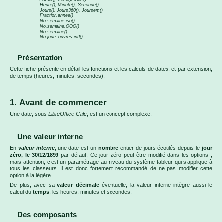
Heure(), Minute(), Seconde()
Jours(), Jours360(), Joursem()
Fraction.annee()
No.semaine.iso()
No.semaine.OOO()
No.semaine()
Nb.jours.ouvres.intl()
Présentation
Cette fiche présente en détail les fonctions et les calculs de dates, et par extension,
de temps (heures, minutes, secondes).
1. Avant de commencer
Une date, sous
LibreOffice Calc
, est un concept complexe.
Une valeur interne
En
valeur interne
, une date est un
nombre
entier de jours écoulés depuis le
jour
zéro, le 30/12/1899
par défaut. Ce jour zéro peut être modifié dans les options ;
mais attention, c’est un paramétrage au niveau du système tableur qui s’applique à
tous les classeurs. Il est donc fortement recommandé de ne pas modifier cette
option à la légère.
De plus, avec sa
valeur décimale
éventuelle, la valeur interne intègre aussi le
calcul du
temps
, les heures, minutes et secondes.
Des composants