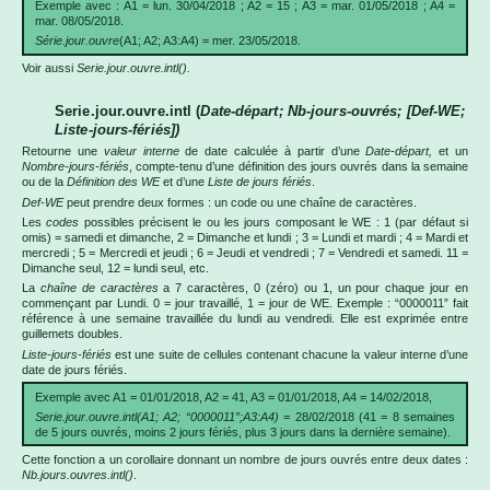
Exemple avec : A1 = lun. 30/04/2018 ; A2 = 15 ; A3 = mar. 01/05/2018 ; A4 =
mar. 08/05/2018.
Série.jour.ouvre
(A1; A2; A3:A4) = mer. 23/05/2018.
Voir aussi
Serie.jour.ouvre.intl().
Serie.jour.ouvre.intl (
Date-départ; Nb-jours-ouvrés; [Def-WE;
Liste-jours-fériés])
Retourne une
valeur interne
de date calculée à partir d’une
Date-départ,
et un
Nombre-jours-fériés
, compte-tenu d’une définition des jours ouvrés dans la semaine
ou de la
Définition des WE
et d’une
Liste de jours fériés
.
Def-WE
peut prendre deux formes : un code ou une chaîne de caractères.
Les
codes
possibles précisent le ou les jours composant le WE : 1 (par défaut si
omis) = samedi et dimanche, 2 = Dimanche et lundi ; 3 = Lundi et mardi ; 4 = Mardi et
mercredi ; 5 = Mercredi et jeudi ; 6 = Jeudi et vendredi ; 7 = Vendredi et samedi. 11 =
Dimanche seul, 12 = lundi seul, etc.
La
chaîne de caractères
a 7 caractères, 0 (zéro) ou 1, un pour chaque jour en
commençant par Lundi. 0 = jour travaillé, 1 = jour de WE. Exemple : “0000011” fait
référence à une semaine travaillée du lundi au vendredi. Elle est exprimée entre
guillemets doubles.
Liste-jours-fériés
est une suite de cellules contenant chacune la valeur interne d’une
date de jours fériés.
Exemple avec A1 = 01/01/2018, A2 = 41, A3 = 01/01/2018, A4 = 14/02/2018,
Serie.jour.ouvre.intl(A1; A2; “0000011”;A3:A4)
= 28/02/2018 (41 = 8 semaines
de 5 jours ouvrés, moins 2 jours fériés, plus 3 jours dans la dernière semaine).
Cette fonction a un corollaire donnant un nombre de jours ouvrés entre deux dates :
Nb.jours.ouvres.intl()
.