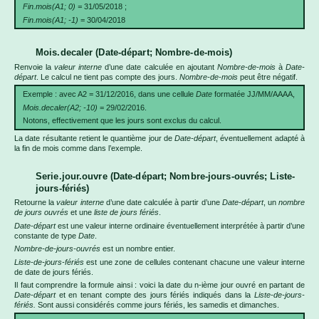
Fin.mois(A1; 0) =
31/05/2018 ;
Fin.mois(A1; -1)
= 30/04/2018
Mois.decaler (Date-départ; Nombre-de-mois)
Renvoie la
valeur interne
d’une date calculée en ajoutant
Nombre-de-mois
à
Date-
départ
. Le calcul ne tient pas compte des jours.
Nombre-de-mois
peut être négatif.
Exemple : avec A2 = 31/12/2016, dans une cellule
Date
formatée JJ/MM/AAAA,
Mois.decaler(A2; -10)
= 29/02/2016.
Notons, effectivement que les jours sont exclus du calcul.
La date résultante retient le quantième jour de
Date-départ
, éventuellement adapté à
la fin de mois comme dans l’exemple.
Serie.jour.ouvre (Date-départ; Nombre-jours-ouvrés; Liste-
jours-fériés)
Retourne la
valeur interne
d’une date calculée à partir d’une
Date-départ
, un
nombre
de jours ouvrés
et une
liste de jours fériés
.
Date-départ
est une valeur interne ordinaire éventuellement interprétée à partir d’une
constante de type
Date
.
Nombre-de-jours-ouvrés
est un nombre entier.
Liste-de-jours-fériés
est une zone de cellules contenant chacune une valeur interne
de date de jours fériés.
Il faut comprendre la formule ainsi : voici la date du n-ième jour ouvré en partant de
Date-départ
et en tenant compte des jours fériés indiqués dans la
Liste-de-jours-
fériés.
Sont aussi considérés comme jours fériés, les samedis et dimanches.