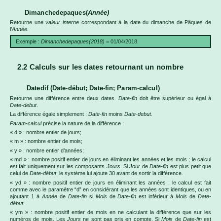
Dimanchedepaques(
Année)
Retourne une
valeur interne
correspondant à la date du dimanche de Pâques de
l’
Année.
Exemple :
Dimanchedepaques(2018)
= 01/04/2018.
2.2 Calculs sur les dates retournant un nombre
Datedif (Date-début; Date-fin; Param-calcul)
Retourne une différence entre deux dates.
Date-fin
doit être supérieur ou égal à
Date-debut
.
La différence égale simplement :
Date-fin
moins
Date-debut.
Param-calcul
précise la nature de la différence :
« d » : nombre entier de jours;
« m » : nombre entier de mois;
« y » : nombre entier d’années;
« md » : nombre positif entier de jours en éliminant les années et les mois ; le calcul
est fait uniquement sur les composants
Jours
. Si
Jour
de
Date-fin
est plus petit que
celui de
Date-début
, le système lui ajoute 30 avant de sortir la différence.
« yd » : nombre positif entier de jours en éliminant les années ; le calcul est fait
comme avec le paramètre “d” en considérant que les années sont identiques, ou en
ajoutant 1 à
Année
de
Date-fin
si
Mois
de
Date-fin
est inférieur à
Mois
de
Date-
début
.
« ym » : nombre positif entier de mois en ne calculant la différence que sur les
numéros de mois. Les
Jours
ne sont pas pris en compte. Si
Mois
de
Date-fin
est