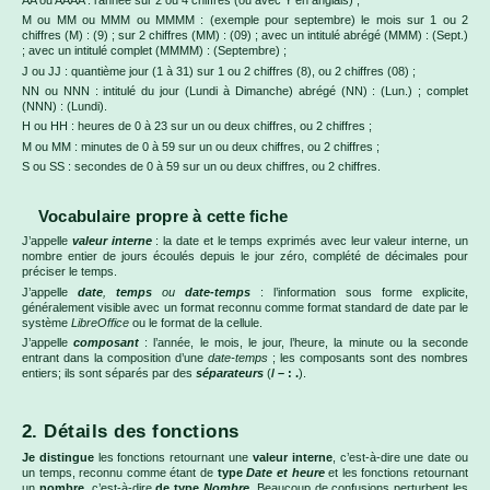
M ou MM ou MMM ou MMMM : (exemple pour septembre) le mois sur 1 ou 2
chiffres (M) : (9) ; sur 2 chiffres (MM) : (09) ; avec un intitulé abrégé (MMM) : (Sept.)
; avec un intitulé complet (MMMM) : (Septembre) ;
J ou JJ : quantième jour (1 à 31) sur 1 ou 2 chiffres (8), ou 2 chiffres (08) ;
NN ou NNN : intitulé du jour (Lundi à Dimanche) abrégé (NN) : (Lun.) ; complet
(NNN) : (Lundi).
H ou HH : heures de 0 à 23 sur un ou deux chiffres, ou 2 chiffres ;
M ou MM : minutes de 0 à 59 sur un ou deux chiffres, ou 2 chiffres ;
S ou SS : secondes de 0 à 59 sur un ou deux chiffres, ou 2 chiffres.
Vocabulaire propre à cette fiche
J’appelle
valeur interne
: la date et le temps exprimés avec leur valeur interne, un
nombre entier de jours écoulés depuis le jour zéro, complété de décimales pour
préciser le temps.
J’appelle
date
,
temps
ou
date-temps
: l’information sous forme explicite,
généralement visible avec un format reconnu comme format standard de date par le
système
LibreOffice
ou le format de la cellule.
J’appelle
composant
: l’année, le mois, le jour, l’heure, la minute ou la seconde
entrant dans la composition d’une
date-temps
; les composants sont des nombres
entiers; ils sont séparés par des
séparateurs
(
/ – : .
).
2. Détails des fonctions
Je distingue
les fonctions retournant une
valeur interne
, c’est-à-dire une date ou
un temps, reconnu comme étant de
type
Date et heure
et les fonctions retournant
un
nombre
, c’est-à-dire
de type
Nombre
.
Beaucoup de confusions perturbent les