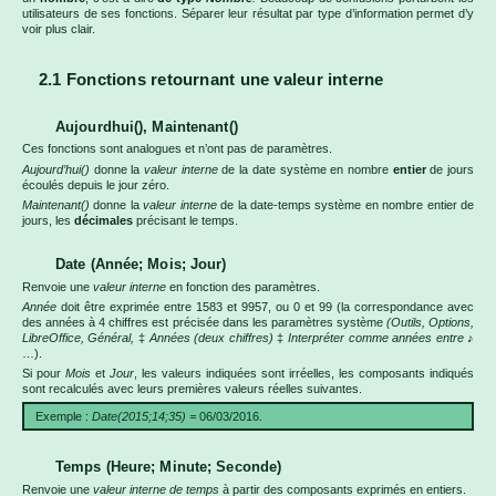
utilisateurs de ses fonctions. Séparer leur résultat par type d’information permet d’y
voir plus clair.
2.1 Fonctions retournant une valeur interne
Aujourdhui(), Maintenant()
Ces fonctions sont analogues et n’ont pas de paramètres.
Aujourd’hui()
donne la
valeur interne
de la date système en nombre
entier
de jours
écoulés depuis le jour zéro.
Maintenant()
donne la
valeur interne
de la date-temps système en nombre entier de
jours, les
décimales
précisant le temps.
Date (Année; Mois; Jour)
Renvoie une
valeur interne
en fonction des paramètres.
Année
doit être exprimée entre 1583 et 9957, ou 0 et 99 (la correspondance avec
des années à 4 chiffres est précisée dans les paramètres système
(Outils, Options,
LibreOffice, Général,
‡
Années (deux chiffres)
‡
Interpréter comme années entre
♪
…).
Si pour
Mois
et
Jour
, les valeurs indiquées sont irréelles, les composants indiqués
sont recalculés avec leurs premières valeurs réelles suivantes.
Exemple :
Date(2015;14;35) =
06/03/2016.
Temps (Heure; Minute; Seconde)
Renvoie une
valeur interne de temps
à partir des composants exprimés en entiers.