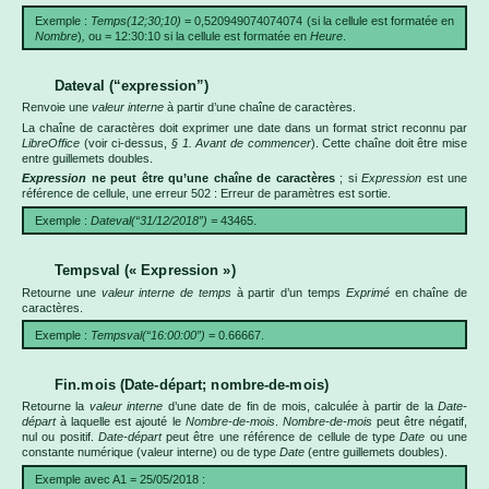
Exemple :
Temps(12;30;10)
= 0,520949074074074 (si la cellule est formatée en
Nombre
)
,
ou = 12:30:10 si la cellule est formatée en
Heure
.
Dateval (“expression”)
Renvoie une
valeur interne
à partir d’une chaîne de caractères.
La chaîne de caractères doit exprimer une date dans un format strict reconnu par
LibreOffice
(voir ci-dessus,
§ 1. Avant de commencer
). Cette chaîne doit être mise
entre guillemets doubles.
Expression
ne peut être qu’une chaîne de caractères
; si
Expression
est une
référence de cellule, une erreur 502 : Erreur de paramètres est sortie.
Exemple :
Dateval(“31/12/2018”) =
43465.
Tempsval (« Expression »)
Retourne une
valeur interne de temps
à partir d’un temps
Exprimé
en chaîne de
caractères.
Exemple :
Tempsval(“16:00:00”)
= 0.66667.
Fin.mois (Date-départ; nombre-de-mois)
Retourne la
valeur interne
d’une date de fin de mois, calculée à partir de la
Date-
départ
à laquelle est ajouté le
Nombre-de-mois
.
Nombre-de-mois
peut être négatif,
nul ou positif.
Date-départ
peut être une référence de cellule de type
Date
ou une
constante numérique (valeur interne) ou de type
Date
(entre guillemets doubles).
Exemple avec A1 = 25/05/2018 :