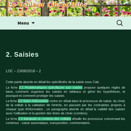
Le Tableur LibreOffice
selon Genèses.fr
Aller
Rechercher
Menu
au
contenu
2. Saisies
LOC – 23/06/2018 – 2
Cette partie aborde en détail les spécificités de la saisie sous
Calc.
La fiche
2.1 Problématiques spécifiques aux saisies
propose quelques règles de
base, comment organiser les saisies en tableaux et gérer les hypothèses, et
pourquoi et comment protéger les saisies.
La fiche
2.2 Saisir l’information
rentre en détail dans le processus de saisie, du choix
de la cellule à la validation de l’entrée, en passant par les contraintes propres à
chaque type d’information ; un paragraphe aborde en détail la validité des saisies
avec l’utilisation et la gestion des listes de choix (combos).
La fiche
2.3 Manipuler le contenu des cellules
détaille les processus concernant les
contenus : saisie automatique, transposition, commentaires.