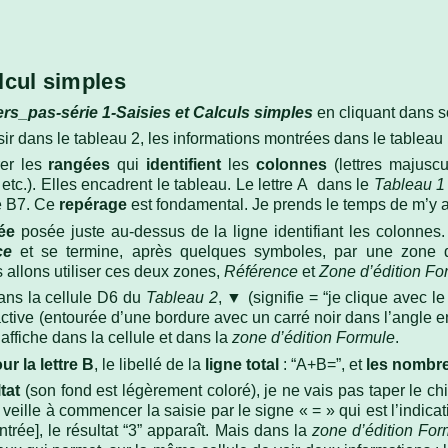
alcul simples
rs_pas-série 1-Saisies et Calculs simples
en cliquant dans s
sir dans le tableau 2, les informations montrées dans le tableau 
er les
rangées
qui
identifient
les
colonnes
(lettres majuscul
 etc.). Elles encadrent le tableau. Le lettre A dans le
Tableau 1
le B7. Ce
repérage
est fondamental. Je prends le temps de m’y 
dée
posée juste au-dessus de la ligne identifiant les colonne
ce
et se termine, après quelques symboles, par une zone
 allons utiliser ces deux zones,
Référence
et
Zone d’édition F
ns la cellule D6 du
Tableau 2
, ▼ (signifie = “je clique avec 
active (entourée d’une bordure avec un carré noir dans l’angle en
’affiche dans la cellule et dans la
zone d’édition Formule
.
ur la lettre B
, le libellé de la
ligne total
: “A+B=”, et
les nombr
tat
(son fond est légèrement coloré), je ne vais pas taper le chi
 veille à commencer la saisie par le signe « = » qui est l’indica
trée], le résultat “3” apparaît. Mais dans la
zone d’édition For