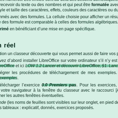
recevoir du texte ou des nombres et qui peut être
formatée
avec
tyle et taille des caractères, effets, couleurs des caractères ou du
és avec des formules. La cellule choisie pour afficher un résul
xe des formule est comparable à celles des formules algébriques
rimé
en bénéficiant d’une mise en page spécifique.
 réel
ention un classeur découverte qui vous permet aussi de faire vo
z d’abord installer LibreOffice sur votre ordinateur s’il n’y es
reOffice
et ici
LOW 1.2 Lancer et découvrir LibreOffice, §1. Lanc
tégrer les procédures de téléchargement de mes exemples. 
 exemples
.
télécharger l’exercice
0.0 Premiers pas
. Pour les exercices
votre navigateur à la fenêtre du classeur avec le raccourci [A
mer les autres fenêtres éventuelles.
nde
(les noms de feuilles sont visibles sur leur onglet, en pied d
s tableaux : explicatif, donnés, exercices proposés.