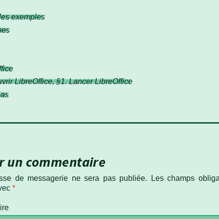
 les exemples
ues
fice
rir LibreOffice, §1. Lancer LibreOffice
pas
er un commentaire
esse de messagerie ne sera pas publiée.
Les champs obligat
avec
*
ire