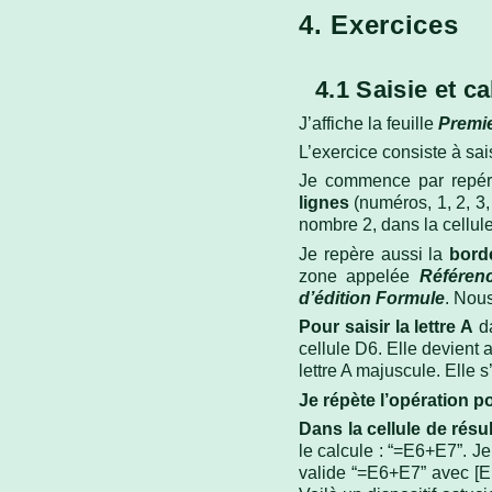
4. Exercices
4.1 Saisie et c
J’affiche la feuille
Premie
L’exercice consiste à sai
Je commence par repér
lignes
(numéros, 1, 2, 3,
nombre 2, dans la cellu
Je repère aussi la
bor
zone appelée
Référen
d’édition Formule
. Nous
Pour saisir la lettre A
da
cellule D6. Elle devient 
lettre A majuscule. Elle s
Je répète l’opération po
Dans la cellule de résul
le calcule : “=E6+E7”. Je
valide “=E6+E7” avec [En