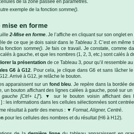
es cellules de la zone passée en paramètres.
tre exemple de la fonction
somme()
.
e mise en forme
uille
2-Mise en forme
. Je l’affiche en cliquant sur son onglet en
le de ce que je dois saisir dans le
Tableau 3
. C’est en même t
la fonction
somme()
. Je fais ce travail. Je constate, comme d
t calés à gauche, et que les nombres (1, 2, 3, etc.) sont calés à dr
iorer la présentation
de ce Tableau 3, pour qu’il ressemble au
lules G6 à G12
. Pour cela, je clique dans G6 et sans lâcher le 
 G12. Arrivé à G12, je relâche le bouton.
ées apparaissent sur un
fond bleu
. Je repère dans la bordée d
e, un bouton affichant des lignes calées à gauche, posé sur un 
 gauche [Ctrl+
L]
”)
.
▼ sur le bouton voisin affichant des l
]
] : les informations dans les cellules sélectionnées sont centré
ême résultat à partir des menus : ▼
Format, Aligner, Centré
.
on
pour les cellules des nombres et du résultat (H6 à H12).
ations de la
dernière ligne
du tableau apparaissent en gras