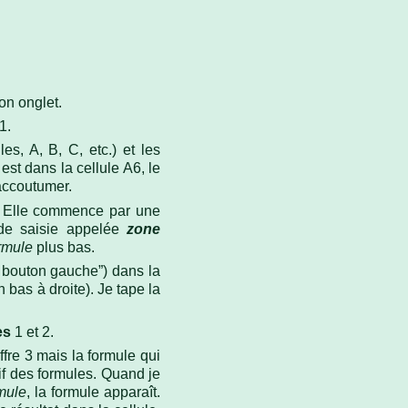
on onglet.
1.
es, A, B, C, etc.) et les
est dans la cellule A6, le
accoutumer.
s. Elle commence par une
 de saisie appelée
zone
ormule
plus bas.
le bouton gauche”) dans la
 bas à droite). Je tape la
es
1 et 2.
ffre 3 mais la formule qui
tif des formules. Quand je
mule
, la formule apparaît.