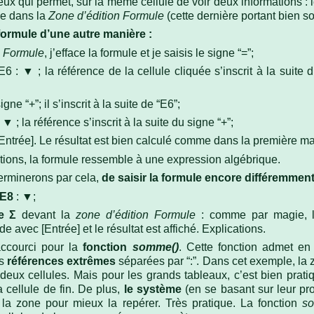
ieux qui permet, sur la même cellule de voir deux informations : le
ule dans la
Zone d’édition Formule
(cette dernière portant bien s
 formule d’une autre manière :
n Formule
, j’efface la formule et je saisis le signe “=”;
E6 : ▼ ; la référence de la cellule cliquée s’inscrit à la suite
gne “+”; il s’inscrit à la suite de “E6”;
 ▼ ; la référence s’inscrit à la suite du signe “+”;
[Entrée]. Le résultat est bien calculé comme dans la première ma
ions, la formule ressemble à une expression algébrique.
terminerons par cela,
de saisir la formule encore différemment
 E8
: ▼;
e Σ
devant la
zone d’édition Formule
: comme par magie, l
 avec [Entrée] et le résultat est affiché. Explications.
ccourci pour la
fonction
somme()
. Cette fonction admet e
es
références extrêmes
séparées par “:”. Dans cet exemple, la z
ux cellules. Mais pour les grands tableaux, c’est bien pratique
la cellule de fin. De plus,
le système
(en se basant sur leur pro
 la zone pour mieux la repérer. Très pratique. La fonction
s