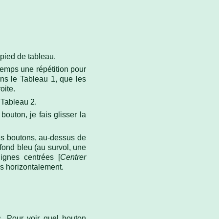
 pied de tableau.
emps une répétition pour
ans le Tableau 1, que les
oite.
 Tableau 2.
bouton, je fais glisser la
es boutons, au-dessus de
fond bleu (au survol, une
ignes centrées [
Centrer
es horizontalement.
. Pour voir quel bouton