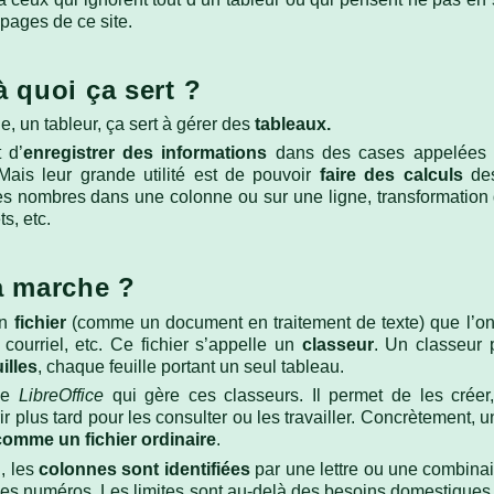
Présentations
ions de date et
4.6 Les macros
pages de ce site.
4.52 Les diagrammes
5.6 Construire sa propre
4.7 Aperçu, impressions
application
à quoi ça sert ?
ions de texte
et autres
4.53 Fontwork, les
transformations
textes fantaisie
 un tableur, ça sert à gérer des
tableaux.
ions
nelles et
4.54 Les formules
 d’
enregistrer des informations
dans des cases appelées
Mais leur grande utilité est de pouvoir
faire des calculs
des
s nombres dans une colonne ou sur une ligne, transformation de
ions de feuille
ts, etc.
a marche ?
ions diverses
 données,
ons)
un
fichier
(comme un document en traitement de texte) que l’on 
courriel, etc. Ce fichier s’appelle un
classeur
. Un classeur 
uilles
, chaque feuille portant un seul tableau.
de
LibreOffice
qui gère ces classeurs. Il permet de les créer,
rir plus tard pour les consulter ou les travailler. Concrètement, u
comme un fichier ordinaire
.
, les
colonnes sont identifiées
par une lettre ou une combinai
es numéros. Les limites sont au-delà des besoins domestique