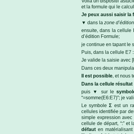
Voilà un dispositif astuc
et la formule qui le calc
Je peux aussi saisir la
▼ dans la
zone d’éditio
ensuite, dans la cellule 
d’édition Formule;
je continue en tapant le si
Puis, dans la cellule E7 :
Je valide la saisie avec 
Dans ces deux manipulat
Il est possible
, et nous 
Dans la cellule résultat
puis ▼ sur le
symbol
“=somme(E6:E7)”; je valide
Le symbole
Σ
est un ra
cellules identifiée par d
simple expression avec de
cellule de départ, “:” et 
défaut
en matérialisant