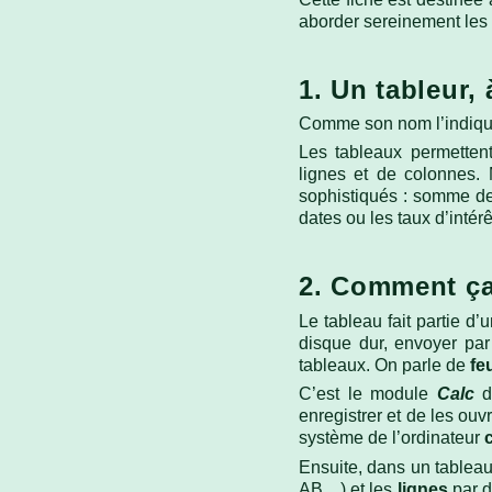
1.5 Gérer les zones
nommées
3.5 Fonct
aborder sereinement les 
heure
1.6 Gérer les cellules
1. Un tableur, 
comme objets-cadres
3.6 Fonct
Comme son nom l’indique,
1.7 Formater les cellules
3.7 Fonct
condition
Les tableaux permettent
logiques
lignes et de colonnes. 
1.8 Télécharger et gérer
sophistiqués : somme de
les exemples
3.8 Fonct
dates ou les taux d’intérê
de calcul
1.9 Trois domaines
distincts : saisie, calcul
2. Comment ç
et présentation
3.9 Fonct
(Base de
Informati
Le tableau fait partie d’
disque dur, envoyer par 
tableaux. On parle de
fe
C’est le module
Calc
enregistrer et de les ouv
système de l’ordinateur
Ensuite, dans un tableau
AB…) et les
lignes
par d