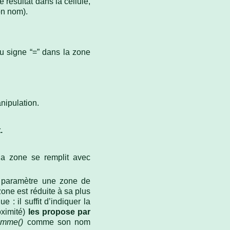
 résultat dans la cellule,
on nom).
 du signe “=” dans la zone
nipulation.
.
a zone se remplit avec
n paramètre une zone de
one est réduite à sa plus
 : il suffit d’indiquer la
ximité)
les propose par
omme()
comme son nom