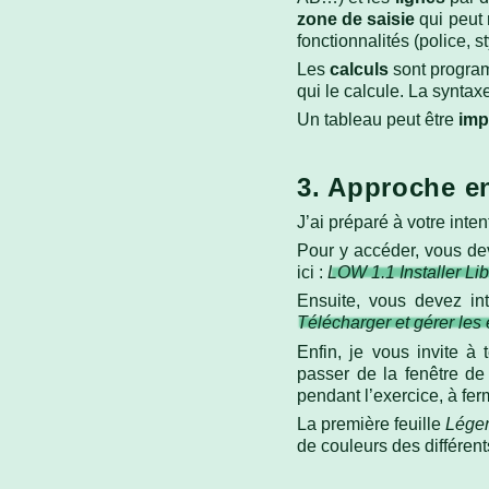
zone de saisie
qui peut 
fonctionnalités (police, s
Les
calculs
sont programm
qui le calcule. La synta
Un tableau peut être
imp
3. Approche en
J’ai préparé à votre int
Pour y accéder, vous deve
ici :
LOW 1.1 Installer Lib
Ensuite, vous devez in
Télécharger et gérer les
Enfin, je vous invite à 
passer de la fenêtre de 
pendant l’exercice, à fer
La première feuille
Lége
de couleurs des différent