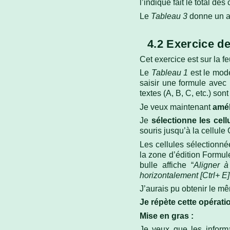
l’indique fait le total d
Le
Tableau 3
donne un au
4.2 Exercice d
Cet exercice est sur la fe
Le
Tableau 1
est le modè
saisir une formule avec 
textes (A, B, C, etc.) son
Je veux maintenant
amél
Je
sélectionne les cel
souris jusqu’à la cellule
Les cellules sélectionn
la zone d’édition Formul
bulle affiche “
Aligner à
horizontalement [Ctrl+ E
J’aurais pu obtenir le m
Je répète cette opérati
Mise en gras :
Je veux que les inform