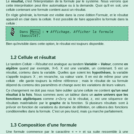
Le
résultat,
c’est l’interprétation de la formule par le système. Nous verrons que
cette interprétation peut être automatique ou à la demande. Quoi qu’il en soit, une
cellule contenant une formule contient aussi un résultat.
En règle générale, la formule est visible dans la zone
édition Formule
, et le résultat
apparaît en clair dans la cellule. Il est possible de faire apparaître la formule dans la
cellule :
Dans
Menu
: ▼
Affichage, Afficher la
formule
(bascule).
Bien qu’invisible dans cette option, le résultat est toujours disponible.
1.2 Cellule et résultat
Le tandem
Cellule – Résultat
est analogue au tandem
Variable – Valeur
, comme
en
algèbre
quand par exemple, X=5. X est une variable, un contenant. 5 est un
résultat, contenu dans la variable. Quelles que soient les
hypothèses
, la variable
s’appelle toujours X ; en revanche, sa valeur varie. Il en est de même pour une
cellule : elle garde toujours la même référence ; mais le résultat de sa formule
dépend du contenu des paramètres et change avec les variations de leurs valeurs.
Ce changement ne doit pas nous faire oublier qu’une cellule ne contient
qu’un seul
résultat à la fois
. Nous sommes avec un tableur dans un
autre univers que les
fonctions algébriques
comme z=2x+y où le résultat, z, est une séquence de
résultats matérialisée par le
graphe
de la fonction. Si plusieurs résultats sont à
prévoir en fonction de variations du domaine de définition, on utilisera des fonctions
conditionnelles dans la formule. C’est un peu lourd, mais ça marche parfaitement.
1.3 Composition d’une formule
Une formule commence par le caractère « = » et sa suite ressemble à une