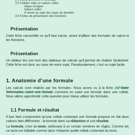
3.5 Cellules vides et valeurs nulles
Valeur d’origine
Valeurs nulles
À retenir au sujet des types de données
3.6 Fiches de présentation des fonctions
Présentation
Cette fiche rassemble ce qu’il faut savoir, avant d’utiliser des formules de calcul et
les fonctions.
Présentation
Un tableur tire son nom des tableaux de calculs qu’il permet de réaliser facilement.
Cette fiche est donc au cœur de notre sujet. Paradoxalement, c’est un sujet facile.
1. Anatomie d’une formule
Les calculs sont réalisés par les formules. Nous avons vu à la fiche
2.2 Saisir
l’information, saisir une formule
comment on saisit une formule dans une cellule.
Nous allons approfondir cette question pour mieux utiliser les formules.
1.1 Formule et résultat
Il faut bien comprendre qu’une cellule contenant une formule propose en fait deux
valeurs bien différentes : la formule dans sa
rédaction
et son
résultat
.
La
formule
, c’est du
texte
, obéissant à un certain nombres de règles. Comme tel,
ce texte est éditable comme dans n’importe quelle cellule contenant du texte.