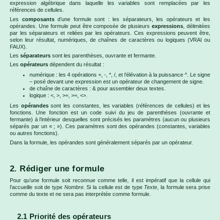
expression algébrique dans laquelle les variables sont remplacées par les
références de cellules.
Les
composants
d’une formule sont : les séparateurs, les opérateurs et les
opérandes. Une formule peut être composée de plusieurs
expressions
, délimitées
par les séparateurs et reliées par les opérateurs. Ces expressions peuvent être,
selon leur résultat, numériques, de chaînes de caractères ou logiques (VRAI ou
FAUX).
Les
séparateurs
sont les parenthèses, ouvrante et fermante.
Les
opérateurs
dépendent du résultat :
numérique : les 4 opérations +, -, *, /, et l’élévation à la puissance ^. Le signe
– posé devant une expression est un opérateur de changement de signe.
de chaîne de caractères : & pour assembler deux textes.
logique : <, >, >=, >=, <>.
Les
opérandes
sont les constantes, les variables (références de cellules) et les
fonctions. Une fonction est un code suivi du jeu de parenthèses (ouvrante et
fermante) à l’intérieur desquelles sont précisés les paramètres (aucun ou plusieurs
séparés par un « ; »). Ces paramètres sont des opérandes (constantes, variables
ou autres fonctions).
Dans la formule, les opérandes sont généralement séparés par un opérateur.
2. Rédiger une formule
Pour qu’une formule soit reconnue comme telle, il est impératif que la cellule qui
l’accueille soit de type
Nombre.
Si la cellule est de type
Texte
, la formule sera prise
comme du texte et ne sera pas interprétée comme formule.
2.1 Priorité des opérateurs