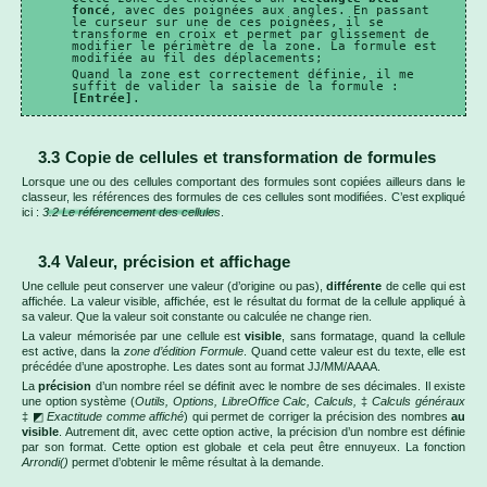
foncé
, avec des poignées aux angles. En passant
le curseur sur une de ces poignées, il se
transforme en croix et permet par glissement de
modifier le périmètre de la zone. La formule est
modifiée au fil des déplacements;
Quand la zone est correctement définie, il me
suffit de valider la saisie de la formule :
[Entrée]
.
3.3 Copie de cellules et transformation de formules
Lorsque une ou des cellules comportant des formules sont copiées ailleurs dans le
classeur, les références des formules de ces cellules sont modifiées. C’est expliqué
ici :
3.2 Le référencement des cellules
.
3.4 Valeur, précision et affichage
Une cellule peut conserver une valeur (d’origine ou pas),
différente
de celle qui est
affichée. La valeur visible, affichée, est le résultat du format de la cellule appliqué à
sa valeur. Que la valeur soit constante ou calculée ne change rien.
La valeur mémorisée par une cellule est
visible
, sans formatage, quand la cellule
est active, dans la
zone d’édition Formule
. Quand cette valeur est du texte, elle est
précédée d’une apostrophe. Les dates sont au format JJ/MM/AAAA.
La
précision
d’un nombre réel se définit avec le nombre de ses décimales. Il existe
une option système (
Outils, Options, LibreOffice Calc, Calculs,
‡
Calculs généraux
‡ ◩
Exactitude comme affiché
) qui permet de corriger la précision des nombres
au
visible
. Autrement dit, avec cette option active, la précision d’un nombre est définie
par son format. Cette option est globale et cela peut être ennuyeux. La fonction
Arrondi()
permet d’obtenir le même résultat à la demande.