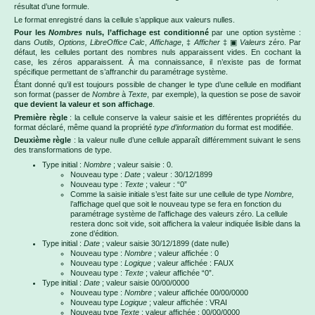
résultat d’une formule.
Le format enregistré dans la cellule s’applique aux valeurs nulles.
Pour les
Nombres
nuls, l’affichage est conditionné
par une option système :
dans
Outils, Options, LibreOffice Calc
,
Affichage
, ‡
Afficher
‡ ▣
Valeurs
zéro. Par
défaut, les cellules portant des nombres nuls apparaissent vides. En cochant la
case, les zéros apparaissent. À ma connaissance, il n’existe pas de format
spécifique permettant de s’affranchir du paramétrage système.
Étant donné qu’il est toujours possible de changer le type d’une cellule en modifiant
son format (passer de
Nombre
à
Texte
, par exemple), la question se pose de savoir
que devient la valeur et son affichage
.
Première règle
: la cellule conserve la valeur saisie et les différentes propriétés du
format déclaré, même quand la propriété
type d’information
du format est modifiée.
Deuxième règle
: la valeur nulle d’une cellule apparaît différemment suivant le sens
des transformations de type.
Type initial :
Nombre
; valeur saisie : 0.
Nouveau type :
Date
; valeur : 30/12/1899
Nouveau type :
Texte
; valeur : “0”
Comme la saisie initiale s’est faite sur une cellule de type
Nombre,
l’affichage quel que soit le nouveau type se fera en fonction du
paramétrage système de l’affichage des valeurs zéro. La cellule
restera donc soit vide, soit affichera la valeur indiquée lisible dans la
zone d’édition.
Type initial :
Date
; valeur saisie 30/12/1899 (date nulle)
Nouveau type :
Nombre
; valeur affichée : 0
Nouveau type :
Logique
; valeur affichée : FAUX
Nouveau type :
Texte
; valeur affichée “0”.
Type initial :
Date
; valeur saisie 00/00/0000
Nouveau type :
Nombre
; valeur affichée 00/00/0000
Nouveau type
Logique
; valeur affichée : VRAI
Nouveau type
Texte
; valeur affichée : 00/00/0000