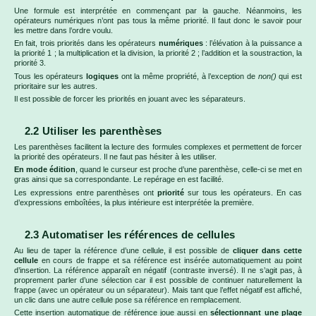
Une formule est interprétée en commençant par la gauche. Néanmoins, les
opérateurs numériques n’ont pas tous la même priorité. Il faut donc le savoir pour
les mettre dans l’ordre voulu.
En fait, trois priorités dans les opérateurs
numériques
: l’élévation à la puissance a
la priorité 1 ; la multiplication et la division, la priorité 2 ; l’addition et la soustraction, la
priorité 3.
Tous les opérateurs
logiques
ont la même propriété, à l’exception de
non()
qui est
prioritaire sur les autres.
Il est possible de forcer les priorités en jouant avec les séparateurs.
2.2 Utiliser les parenthèses
Les parenthèses facilitent la lecture des formules complexes et permettent de forcer
la priorité des opérateurs. Il ne faut pas hésiter à les utiliser.
En mode édition
, quand le curseur est proche d’une parenthèse, celle-ci se met en
gras ainsi que sa correspondante. Le repérage en est facilité.
Les expressions entre parenthèses ont
priorité
sur tous les opérateurs. En cas
d’expressions emboîtées, la plus intérieure est interprétée la première.
2.3 Automatiser les références de cellules
Au lieu de taper la référence d’une cellule, il est possible de
cliquer dans cette
cellule
en cours de frappe et sa référence est insérée automatiquement au point
d’insertion. La référence apparaît en négatif (contraste inversé). Il ne s’agit pas, à
proprement parler d’une sélection car il est possible de continuer naturellement la
frappe (avec un opérateur ou un séparateur). Mais tant que l’effet négatif est affiché,
un clic dans une autre cellule pose sa référence en remplacement.
Cette insertion automatique de référence joue aussi en
sélectionnant une plage