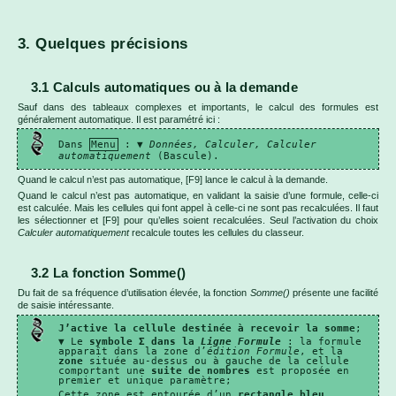
3. Quelques précisions
3.1 Calculs automatiques ou à la demande
Sauf dans des tableaux complexes et importants, le calcul des formules est
généralement automatique. Il est paramétré ici :
Dans
Menu
: ▼
Données, Calculer, Calculer
automatiquement
(Bascule).
Quand le calcul n’est pas automatique, [F9] lance le calcul à la demande.
Quand le calcul n’est pas automatique, en validant la saisie d’une formule, celle-ci
est calculée. Mais les cellules qui font appel à celle-ci ne sont pas recalculées. Il faut
les sélectionner et [F9] pour qu’elles soient recalculées. Seul l’activation du choix
Calculer automatiquement
recalcule toutes les cellules du classeur.
3.2 La fonction Somme()
Du fait de sa fréquence d’utilisation élevée, la fonction
Somme()
présente une facilité
de saisie intéressante.
J’active la cellule destinée à recevoir la somme
;
▼ Le
symbole Σ dans la
Ligne Formule
: la formule
apparaît dans la zone d’
édition Formule
, et la
zone
située au-dessus ou à gauche de la cellule
comportant une
suite de nombres
est proposée en
premier et unique paramètre;
Cette zone est entourée d’un
rectangle bleu