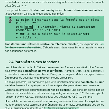
de cellules
: les références extrêmes en diagonale sont insérées dans la formule
séparées par « : ».
Il est possible aussi d’
insérer automatiquement le nom d’une zone nommée
en
la sélectionnant dans la liste des plages nommées :
Le point d’insertion dans la formule est en place
pour l’insertion;
Dans
Menu
: ▼
Insertion, Plages ou expressions
nommées
…
<[
Coller les noms
];
▼ sur le nom à coller pour le sélectionner;
▼ ◄
Coller
►.
Transformer une référence relative en référence absolue
, est expliqué ici :
3.2
Le référencement des cellules
. J’aborde aussi dans cette fiche la grande richesse
des séquences de formule.
2.4 Paramètres des fonctions
Les fiches de la partie
3. Calculs
présentent les fonctions en détail. Une fonction
peut avoir des
paramètres de types différents
(Nombre, Date, Texte, Logique). Il
existe des compatibilités (Nombre et Date, par exemple). Mais ces types doivent
être respectés sous peine de recevoir le code erreur 504.
En règle générale, un paramètre peut être indistinctement une
constante ou une
variable
. Néanmoins, quelques fonctions exigent des paramètres en constantes.
Certains paramètres expriment des
zones de cellules
: une zone est définie par les
références des cellules extrêmes en diagonale, séparées par
“:”
. Par exemple, la
fonction
Somme(A2:A10)
donnera le total des cellules de A2 à A10 compris.
Une cellule ou une zone peut être
nommée
, en recevant un nom plus explicite que
les références. Cela facilite la compréhension de la formule. Le nommage des zones
et leur utilisation sont décrits ici :
1.5 Gérer les zones nommées
.