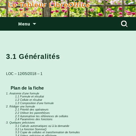
Le Tableur LibreOffice
selon Genèses.fr
Aller
Rechercher
Menu
au
contenu
3.1 Généralités
LOC – 12/05/2018 – 1
Plan de la fiche
1. Anatomie d’une formule
1.1 Formule et résultat
1.2 Cellule et résultat
1.3 Composition d’une formule
2. Rédiger une formule
2.1 Priorité des opérateurs
2.2 Utiliser les parenthèses
2.3 Automatiser les références de cellules
2.4 Paramètres des fonctions
3. Quelques précisions
3.1 Calculs automatiques ou à la demande
3.2 La fonction Somme()
3.3 Copie de cellules et transformation de formules
3.4 Valeur, précision et affichage