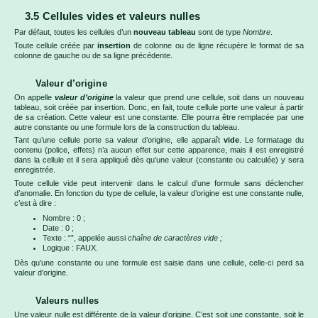
3.5 Cellules vides et valeurs nulles
Par défaut, toutes les cellules d’un
nouveau tableau
sont de type
Nombre
.
Toute cellule créée par
insertion
de colonne ou de ligne récupère le format de sa
colonne de gauche ou de sa ligne précédente.
Valeur d’origine
On appelle
valeur d’origine
la valeur que prend une cellule, soit dans un nouveau
tableau, soit créée par insertion. Donc, en fait, toute cellule porte une valeur à partir
de sa création. Cette valeur est une constante. Elle pourra être remplacée par une
autre constante ou une formule lors de la construction du tableau.
Tant qu’une cellule porte sa valeur d’origine, elle apparaît
vide
. Le formatage du
contenu (police, effets) n’a aucun effet sur cette apparence, mais il est enregistré
dans la cellule et il sera appliqué dès qu’une valeur (constante ou calculée) y sera
enregistrée.
Toute cellule vide peut intervenir dans le calcul d’une formule sans déclencher
d’anomalie. En fonction du type de cellule, la valeur d’origine est une constante nulle,
c’est à dire :
Nombre : 0 ;
Date : 0 ;
Texte : “”, appelée aussi
chaîne de caractères vide ;
Logique : FAUX.
Dès qu’une constante ou une formule est saisie dans une cellule, celle-ci perd sa
valeur d’origine.
Valeurs nulles
Une valeur nulle est différente de la valeur d’origine. C’est soit une constante, soit le