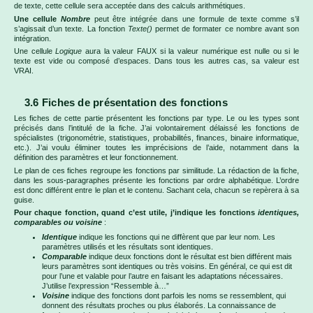
de texte, cette cellule sera acceptée dans des calculs arithmétiques.
Une cellule
Nombre
peut être intégrée dans une formule de texte comme s’il
s’agissait d’un texte. La fonction
Texte()
permet de formater ce nombre avant son
intégration.
Une cellule
Logique
aura la valeur FAUX si la valeur numérique est nulle ou si le
texte est vide ou composé d’espaces. Dans tous les autres cas, sa valeur est
VRAI.
3.6 Fiches de présentation des fonctions
Les fiches de cette partie présentent les fonctions par type. Le ou les types sont
précisés dans l’intitulé de la fiche. J’ai volontairement délaissé les fonctions de
spécialistes (trigonométrie, statistiques, probabilités, finances, binaire informatique,
etc.). J’ai voulu éliminer toutes les imprécisions de l’aide, notamment dans la
définition des paramètres et leur fonctionnement.
Le plan de ces fiches regroupe les fonctions par similitude. La rédaction de la fiche,
dans les sous-paragraphes présente les fonctions par ordre alphabétique. L’ordre
est donc différent entre le plan et le contenu. Sachant cela, chacun se repèrera à sa
guise.
Pour chaque fonction, quand c’est utile, j’indique les fonctions
identiques,
comparables ou voisine
:
Identique
indique les fonctions qui ne diffèrent que par leur nom. Les
paramètres utilisés et les résultats sont identiques.
Comparable
indique deux fonctions dont le résultat est bien différent mais
leurs paramètres sont identiques ou très voisins. En général, ce qui est dit
pour l’une et valable pour l’autre en faisant les adaptations nécessaires.
J’utilise l’expression “Ressemble à…”
Voisine
indique des fonctions dont parfois les noms se ressemblent, qui
donnent des résultats proches ou plus élaborés. La connaissance de