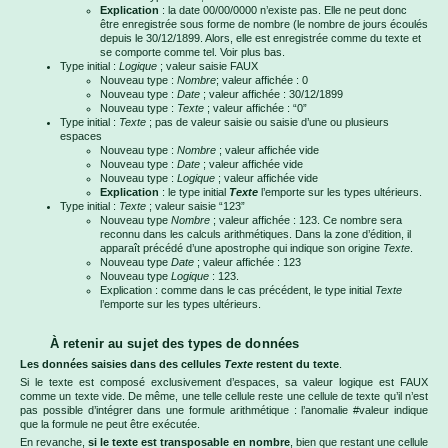
Explication
: la date 00/00/0000 n’existe pas. Elle ne peut donc
être enregistrée sous forme de nombre (le nombre de jours écoulés
depuis le 30/12/1899. Alors, elle est enregistrée comme du texte et
se comporte comme tel. Voir plus bas.
Type initial :
Logique
; valeur saisie FAUX
Nouveau type :
Nombre
; valeur affichée : 0
Nouveau type :
Date
; valeur affichée : 30/12/1899
Nouveau type :
Texte
; valeur affichée : “0”
Type initial :
Texte
; pas de valeur saisie ou saisie d’une ou plusieurs
espaces
Nouveau type :
Nombre
; valeur affichée vide
Nouveau type :
Date
; valeur affichée vide
Nouveau type :
Logique
; valeur affichée vide
Explication
: le type initial
Texte
l’emporte sur les types ultérieurs.
Type initial :
Texte
; valeur saisie “123”
Nouveau type
Nombre
; valeur affichée : 123. Ce nombre sera
reconnu dans les calculs arithmétiques. Dans la zone d’édition, il
apparaît précédé d’une apostrophe qui indique son origine
Texte
.
Nouveau type
Date
; valeur affichée : 123
Nouveau type
Logique
: 123.
Explication : comme dans le cas précédent, le type initial
Texte
l’emporte sur les types ultérieurs.
À retenir au sujet des types de données
Les données saisies dans des cellules
Texte
restent du texte
.
Si le texte est composé exclusivement d’espaces, sa valeur logique est FAUX
comme un texte vide. De même, une telle cellule reste une cellule de texte qu’il n’est
pas possible d’intégrer dans une formule arithmétique : l’anomalie #valeur indique
que la formule ne peut être exécutée.
En revanche,
si le texte est transposable en nombre
, bien que restant une cellule