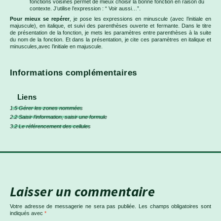
fonctions voisines permet de mieux choisir la bonne fonction en raison du
contexte. J’utilise l’expression : “ Voir aussi…”.
Pour mieux se repérer
, je pose les expressions en minuscule (avec l’initiale en
majuscule), en italique, et suivi des parenthèses ouverte et fermante. Dans le titre
de présentation de la fonction, je mets les paramètres entre parenthèses à la suite
du nom de la fonction. Et dans la présentation, je cite ces paramètres en italique et
minuscules,avec l’initiale en majuscule.
Informations complémentaires
Liens
1.5 Gérer les zones nommées
2.2 Saisir l’information, saisir une formule
3.2 Le référencement des cellules
Laisser un commentaire
Votre adresse de messagerie ne sera pas publiée.
Les champs obligatoires sont
indiqués avec
*