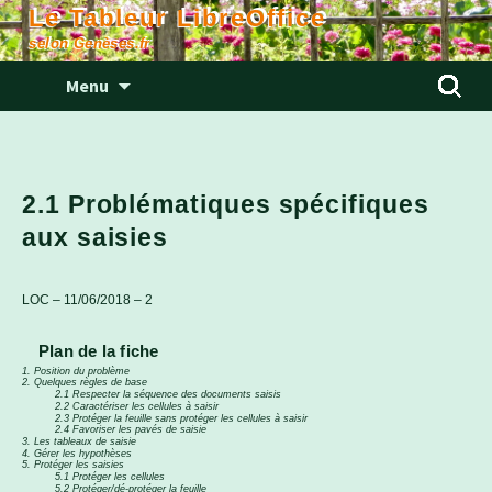
Le Tableur LibreOffice
selon Genèses.fr
Aller
Rechercher
Menu
au
contenu
2.1 Problématiques spécifiques
aux saisies
LOC – 11/06/2018 – 2
Plan de la fiche
1. Position du problème
2. Quelques règles de base
2.1 Respecter la séquence des documents saisis
2.2 Caractériser les cellules à saisir
2.3 Protéger la feuille sans protéger les cellules à saisir
2.4 Favoriser les pavés de saisie
3. Les tableaux de saisie
4. Gérer les hypothèses
5. Protéger les saisies
5.1 Protéger les cellules
5.2 Protéger/dé-protéger la feuille