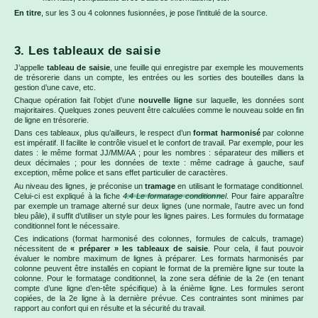
En titre
, sur les 3 ou 4 colonnes fusionnées, je pose l’intitulé de la source.
3. Les tableaux de saisie
J’appelle
tableau de saisie
, une feuille qui enregistre par exemple les mouvements
de trésorerie dans un compte, les entrées ou les sorties des bouteilles dans la
gestion d’une cave, etc.
Chaque opération fait l’objet d’une
nouvelle ligne
sur laquelle, les données sont
majoritaires. Quelques zones peuvent être calculées comme le nouveau solde en fin
de ligne en trésorerie.
Dans ces tableaux, plus qu’ailleurs, le respect d’un
format harmonisé
par colonne
est impératif. Il facilite le contrôle visuel et le confort de travail. Par exemple, pour les
dates : le même format JJ/MM/AA ; pour les nombres : séparateur des milliers et
deux décimales ; pour les données de texte : même cadrage à gauche, sauf
exception, même police et sans effet particulier de caractères.
Au niveau des lignes, je préconise un
tramage
en utilisant le formatage conditionnel.
Celui-ci est expliqué à la fiche
4.4 Le formatage conditionnel
. Pour faire apparaître
par exemple un tramage alterné sur deux lignes (une normale, l’autre avec un fond
bleu pâle), il suffit d’utiliser un style pour les lignes paires. Les formules du formatage
conditionnel font le nécessaire.
Ces indications (format harmonisé des colonnes, formules de calculs, tramage)
nécessitent de
« préparer » les tableaux de saisie
. Pour cela, il faut pouvoir
évaluer le nombre maximum de lignes à préparer. Les formats harmonisés par
colonne peuvent être installés en copiant le format de la première ligne sur toute la
colonne. Pour le formatage conditionnel, la zone sera définie de la 2e (en tenant
compte d’une ligne d’en-tête spécifique) à la énième ligne. Les formules seront
copiées, de la 2e ligne à la dernière prévue. Ces contraintes sont minimes par
rapport au confort qui en résulte et la sécurité du travail.