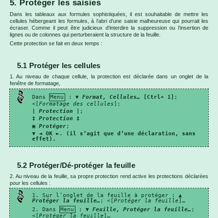
5. Protéger les saisies
Dans les tableaux aux formules sophistiquées, il est souhaitable de mettre les
cellules hébergeant les formules, à l’abri d’une saisie malheureuse qui pourrait les
écraser. Comme il peut être judicieux d’interdire la suppression ou l’insertion de
lignes ou de colonnes qui perturberaient la structure de la feuille.
Cette protection se fait en deux temps :
5.1 Protéger les cellules
1. Au niveau de chaque cellule, la protection est déclarée dans un onglet de la
fenêtre de formatage,
Dans
Menu
: ▼
Format, Cellules…
[Ctrl+ 1]
;
<[
Formatage des cellules
];
|
Protection
|
;
‡
Protection
‡
▣
Protéger
;
▼ ◄
OK ►. (il s’agit que d’une déclaration, sans
effet).
5.2 Protéger/Dé-protéger la feuille
2. Au niveau de la feuille, sa propre protection rend active les protections déclarées
pour les cellules :
1. Sur l’onglet de la feuille à protéger : ▲
Protéger la feuille…
; <[
Protéger la feuille
]…
2. Dans
Menu
: ▼
Feuille, Protéger la feuille…
;
<[
Protéger la feuille
]…