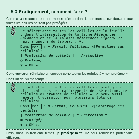
5.3 Pratiquement, comment faire ?
Comme la protection est une mesure d’exception, je commence par déclarer que
toutes les cellules ne sont pas protégées :
Je sélectionne toutes les cellules de la feuille
: dans l’intersection de la ligne
Références
Colonnes
et de la colonne
Références Lignes,
en
haut à gauche du tableau : ▼;
Dans
Menu
: ▼
Format, Cellules…
<[Formatage des
cellules];
|
Protection de cellule
| ‡
Protection
‡
▢
Protégé
;
▼ ◄ OK ►.
Cette opération réinitialise en quelque sorte toutes les cellules à « non protégée ».
Dans un deuxième temps :
Je sélectionne toutes les cellules à protéger en
utilisant tous les raffinements des sélections de
cellules ou groupes de cellules – Je peux aussi
répéter l’opération pour plusieurs lots de
cellules;
Dans
Menu
: ▼
Format, Cellules…
<[
Formatage des
cellules
];
|
Protection de cellule
| ‡
Protection
‡
▣
Protégé;
▼ ◄ OK ►.
Enfin, dans un troisième temps,
je protège la feuille
pour rendre les protections
efficaces.