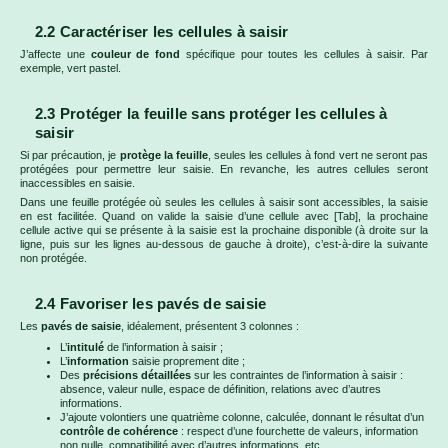
2.2 Caractériser les cellules à saisir
J’affecte une
couleur de fond
spécifique pour toutes les cellules à saisir. Par
exemple, vert pastel.
2.3 Protéger la feuille sans protéger les cellules à
saisir
Si par précaution, je
protège la feuille
, seules les cellules à fond vert ne seront pas
protégées pour permettre leur saisie. En revanche, les autres cellules seront
inaccessibles en saisie.
Dans une feuille protégée où seules les cellules à saisir sont accessibles, la saisie
en est facilitée. Quand on valide la saisie d’une cellule avec [Tab], la prochaine
cellule active qui se présente à la saisie est la prochaine disponible (à droite sur la
ligne, puis sur les lignes au-dessous de gauche à droite), c’est-à-dire la suivante
non protégée.
2.4 Favoriser les pavés de saisie
Les
pavés de saisie
, idéalement, présentent 3 colonnes :
L’
intitulé
de l’information à saisir ;
L’
information
saisie proprement dite ;
Des
précisions détaillées
sur les contraintes de l’information à saisir :
absence, valeur nulle, espace de définition, relations avec d’autres
informations.
J’ajoute volontiers une quatrième colonne, calculée, donnant le résultat d’un
contrôle de cohérence
: respect d’une fourchette de valeurs, information
non nulle, compatibilité avec d’autres informations, etc.