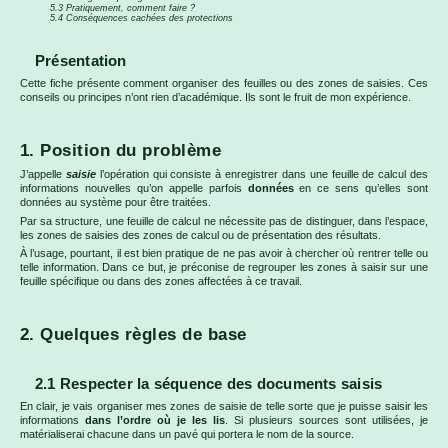
5.3 Pratiquement, comment faire ?
5.4 Conséquences cachées des protections
Présentation
Cette fiche présente comment organiser des feuilles ou des zones de saisies. Ces
conseils ou principes n’ont rien d’académique. Ils sont le fruit de mon expérience.
1. Position du problème
J’appelle
saisie
l’opération qui consiste à enregistrer dans une feuille de calcul des
informations nouvelles qu’on appelle parfois
données
en ce sens qu’elles sont
données au système pour être traitées.
Par sa structure, une feuille de calcul ne nécessite pas de distinguer, dans l’espace,
les zones de saisies des zones de calcul ou de présentation des résultats.
À l’usage, pourtant, il est bien pratique de ne pas avoir à chercher où rentrer telle ou
telle information. Dans ce but, je préconise de regrouper les zones à saisir sur une
feuille spécifique ou dans des zones affectées à ce travail.
2. Quelques règles de base
2.1 Respecter la séquence des documents saisis
En clair, je vais organiser mes zones de saisie de telle sorte que je puisse saisir les
informations
dans l’ordre où je les lis
. Si plusieurs sources sont utilisées, je
matérialiserai chacune dans un pavé qui portera le nom de la source.