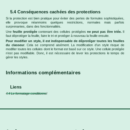
5.4 Conséquences cachées des protections
Si la protection est bien pratique pour éviter des pertes de formules sophistiquées,
elle provoque néanmoins quelques restrictions, normales mais parfois
surprenantes, dans des fonctionnalités.
Une
feuille protégée
contenant des cellules protégées
ne peut pas être triée.
Il
faut déprotéger la feuille, faire le tri et protéger à nouveau la feuille ensuite.
Pour modifier un style, il est indispensable de déprotéger toutes les feuilles
du classeur
. Cela se comprend aisément. La modification d’un style risque de
modifier toutes les cellules dont le format est basé sur ce style. Une cellule protégée
n’est pas modifiable. Donc, il est nécessaire de lever les protections le temps de
gérer les styles.
Informations complémentaires
Liens
4.4 Le formatage conditionnel