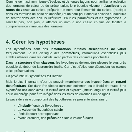
Comme ce maximum risque d’évoluer, et de toutes façons pour faciliter la rédaction
des formules de calcul ou de présentation, je préconise vivement d’
attribuer des
noms de zones
au tableau préparé : un nom pour l’ensemble du tableau (pratique
dans les formules de base de données) et un nom pour chaque colonne susceptible
de rentrer dans des calculs ultérieurs. Pour les paramètres et les hypothèses, je
n’hésite pas, non plus, à affecter un nom à une cellule en vue de faciliter la
compréhension immédiate des formules.
4. Gérer les hypothèses
Les hypothèses sont des
informations initiales susceptibles de varier
fréquemment. Je les distingue des
paramètres,
informations essentielles plus
stables utilisées dans les calculs, avec parfois des variantes ponctuelles.
Dans la
structure d’un classeur
, les hypothèses doivent être placées le plus près
possible du début de la première feuille. Car c’est d’elles que dépendent les calculs
et les présentations.
Un pavé intitulé
Hypothèses
fait l’affaire.
Mais le plus important, c’est de pouvoir
mentionner ces hypothèses en regard
des résultats
. Soit dans l’en-tête de certaines colonnes, ou le libellé de totaux. Une
hypothèse doit donc avoir un intitulé clair et explicite (intitulé long) et un intitulé plus
court ou abrégé pour être intégré dans les titres de colonnes ou de lignes.
Le pavé de saisie comportant des hypothèses se présente alors ainsi :
L’
intitulé
(long) de l’hypothèse ;
La
valeur
de l’hypothèse
saisie
;
L’intitulé court correspondant ;
éventuellement, des
précisions
sur la valeur à saisir.