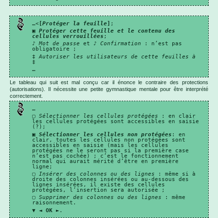
…<
[
Protéger la feuille
]
;
▣
Protéger cette feuille et le contenu des
cellules verrouillées
;
♪
Mot de passe
et ♪
Confirmation
: n’est pas
obligatoire ;
‡
Autoriser les utilisateurs de cette feuilles à
‡
…
Le tableau qui suit est mal conçu car il énonce le contraire des protections
(autorisations). Il nécessite une petite gymnastique mentale pour être interprété
correctement.
…
▢
Sélectionner les cellules protégées
: en clair
les cellules protégées sont accessibles en saisie
(?);
▣
Sélectionner les cellules non protégées
: en
clair, toutes les cellules non protégées sont
accessibles en saisie (mais les cellules
protégées ne le seront pas si la première case
n’est pas cochée) ; c’est le fonctionnement
normal qui aurait mérité d’être en première
ligne;
▢
Insérer des colonnes ou des lignes
: même si à
droite des colonnes insérées ou au-dessous des
lignes insérées, il existe des cellules
protégées, l’insertion sera autorisée ;
▢
Supprimer des colonnes ou des lignes
: même
raisonnement.
▼ ◄
OK
►.