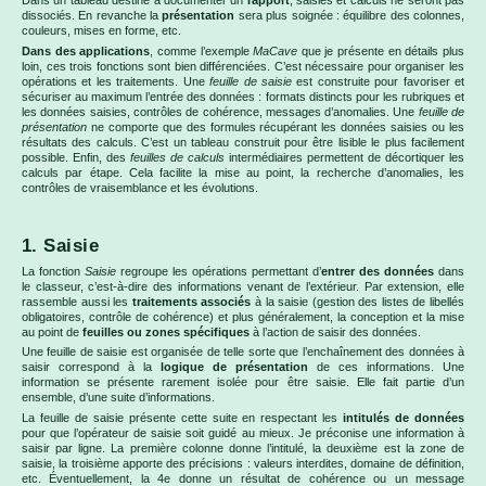
Dans un tableau destiné à documenter un
rapport
, saisies et calculs ne seront pas
dissociés. En revanche la
présentation
sera plus soignée : équilibre des colonnes,
couleurs, mises en forme, etc.
Dans des applications
, comme l’exemple
MaCave
que je présente en détails plus
loin, ces trois fonctions sont bien différenciées. C’est nécessaire pour organiser les
opérations et les traitements. Une
feuille de saisie
est construite pour favoriser et
sécuriser au maximum l’entrée des données : formats distincts pour les rubriques et
les données saisies, contrôles de cohérence, messages d’anomalies. Une
feuille de
présentation
ne comporte que des formules récupérant les données saisies ou les
résultats des calculs. C’est un tableau construit pour être lisible le plus facilement
possible. Enfin, des
feuilles de calculs
intermédiaires permettent de décortiquer les
calculs par étape. Cela facilite la mise au point, la recherche d’anomalies, les
contrôles de vraisemblance et les évolutions.
1. Saisie
La fonction
Saisie
regroupe les opérations permettant d’
entrer des données
dans
le classeur, c’est-à-dire des informations venant de l’extérieur. Par extension, elle
rassemble aussi les
traitements associés
à la saisie (gestion des listes de libellés
obligatoires, contrôle de cohérence) et plus généralement, la conception et la mise
au point de
feuilles ou zones spécifiques
à l’action de saisir des données.
Une feuille de saisie est organisée de telle sorte que l’enchaînement des données à
saisir correspond à la
logique de présentation
de ces informations. Une
information se présente rarement isolée pour être saisie. Elle fait partie d’un
ensemble, d’une suite d’informations.
La feuille de saisie présente cette suite en respectant les
intitulés de données
pour que l’opérateur de saisie soit guidé au mieux. Je préconise une information à
saisir par ligne. La première colonne donne l’intitulé, la deuxième est la zone de
saisie, la troisième apporte des précisions : valeurs interdites, domaine de définition,
etc. Éventuellement, la 4e donne un résultat de cohérence ou un message