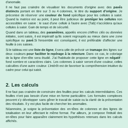
d’anomalie.
Il ne faut pas craindre de visualiser les documents d’origine avec des
pavés
distincts
portant en titre sur 3 ou 4 colonnes, le titre du
support d’origine
. Je
préconise de réserver une
couleur de fond
spécifique pour les cellules à saisir.
Quand la matrice est au point, il peut être judicieux de
protéger les cellules
non
accessibles en saisie : le saut d’une cellule à l’autre avec [Tab] n’accèdera qu’aux
cellules à saisir. Gain de temps et de sécurité.
Quand dans un tableau, des
paramètres
, appelés encore
chiffres clés
ou
données
initiales
, sont saisis, il est impératif qu’ils soient regroupés au mieux dans une zone
spécifique ou
pavé
.Si l’ensemble est conséquent, il est préférable d’affecter une
feuille à ces saisies.
Si le tableau est une
liste de ligne
, il sera utile de prévoir un
tramage
des lignes sur
deux couleurs
pour faciliter le repérage à la relecture
. Dans ce cas, le coloriage
de la ligne d’en-tête sera étudié. J’ai l’habitude de proposer cette ligne en
négatif
:
fond sombre et caractères clairs. Les colonnes à saisir seront d’une couleur, celles
calculées d’une autre couleur. L’intérêt est de favoriser la compréhension intuitive du
cadre pour celui qui saisit.
2. Les calculs
Il ne faut pas craindre de construire des feuilles pour les calculs intermédiaires. Ces
feuilles n’ont pas besoin d’une mise en forme particulière. Les formules complexes
peuvent s’y développer sans gêner le travail de saisie ou la clarté de la présentation
des résultats. Il y est plus facile de chercher les anomalies.
Néanmoins, je soigne la présentation des en-têtes de colonnes et des lignes de
totalisation en leur affectant le même format. Par ailleurs, je compose l’intitulé des
en-têtes pour faire apparaître clairement les hypothèses retenues dans les calculs
affichés.