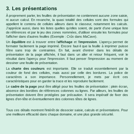
3. Les présentations
À proprement parler, les feuilles de présentation ne contiennent aucune zone saisie,
ni aucun calcul. En revanche, la quasi totalité des cellules sont des formules qui
appellent le contenu de cellules ailleurs dans le classeur, notamment les calculs.
J’apprécie aussi, dans les listes quelles qu’elles soient, de partir d’une unique liste
de références et par le jeu des zones nommées, d’utiliser ensuite les formules pour
l’afficher dans d’autres feuilles (Exemple :
Crûs
dans
MaCave
).
Un
équilibre
est à trouver entre l’
affichage
et l’
impression
. L’aperçu permet de
formater facilement la page imprimé. Encore faut-il que la feuille à imprimer puisse
l’être sans trop de contraintes. En fait, avant d’entrer dans les détails de
présentation de la page affichée, il faut dans un aller et retour fréquent, voir le
résultat dans l’aperçu pour l’impression. Il faut penser l’impression au moment de
dessiner une feuille de présentation.
La
charte des couleurs
est importante. Elle se traduit essentiellement par la
couleur de fond des cellules, mais aussi par celle des bordures. La police de
caractères a son importance. Personnellement, je mets par écrit ces
caractéristiques pour en garder la trace et les reproduire facilement.
Le
cadre de la page
peut être allégé pour les feuilles de présentation : plein écran,
absence des bordées de références colonnes ou lignes. Par ailleurs, les feuilles de
présentation doivent être protégées par précaution. Il sera impératif de fixer des
lignes d’en-tête et éventuellement des colonnes têtes de lignes.
Tous ces détails montrent l’intérêt de dissocier saisie, calculs et présentations. Pour
une meilleure efficacité dans chaque domaine, et une plus grande sécurité.