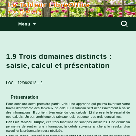
Le Tableur LibreOffice
selon Genèses.fr
Aller
Rechercher
Menu
au
contenu
1.9 Trois domaines distincts :
saisie, calcul et présentation
LOC – 12/06/2018 – 2
Présentation
Pour conclure cette première partie, voici une approche qui pourra favoriser votre
travail d’architecte des tableaux de calcul. Un tableau sert nécessairement à saisir
des informations. Il contient bien entendu des calculs. Et il présente le résultat de
ces calculs. Un bon architecte de tableaux doit respecter ces trois contraintes.
Dans un tableau simple
, ces trois fonctions ne sont pas distinctes. Une cellule va
permettre de rentrer une information, la cellule suivante affichera le résultat d’un
calcul, et la présentation sera négligée.