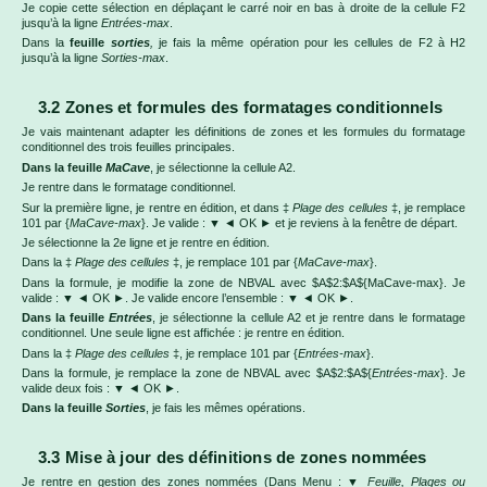
Je copie cette sélection en déplaçant le carré noir en bas à droite de la cellule F2
jusqu’à la ligne
Entrées-max
.
Dans la
feuille
sorties
,
je fais la même opération pour les cellules de F2 à H2
jusqu’à la ligne
Sorties-max
.
3.2 Zones et formules des formatages conditionnels
Je vais maintenant adapter les définitions de zones et les formules du formatage
conditionnel des trois feuilles principales.
Dans la feuille
MaCave
, je sélectionne la cellule A2.
Je rentre dans le formatage conditionnel.
Sur la première ligne, je rentre en édition, et dans ‡
Plage des cellules
‡, je remplace
101 par {
MaCave-max
}. Je valide : ▼ ◄ OK ► et je reviens à la fenêtre de départ.
Je sélectionne la 2e ligne et je rentre en édition.
Dans la ‡
Plage des cellules
‡, je remplace 101 par {
MaCave-max
}.
Dans la formule, je modifie la zone de NBVAL avec $A$2:$A${MaCave-max}. Je
valide : ▼ ◄ OK ►. Je valide encore l’ensemble : ▼ ◄ OK ►.
Dans la feuille
Entrées
, je sélectionne la cellule A2 et je rentre dans le formatage
conditionnel. Une seule ligne est affichée : je rentre en édition.
Dans la ‡
Plage des cellules
‡, je remplace 101 par {
Entrées-max
}.
Dans la formule, je remplace la zone de NBVAL avec $A$2:$A${
Entrées-max
}. Je
valide deux fois : ▼ ◄ OK ►.
Dans la feuille
Sorties
, je fais les mêmes opérations.
3.3 Mise à jour des définitions de zones nommées
Je rentre en gestion des zones nommées (Dans Menu : ▼
Feuille, Plages ou