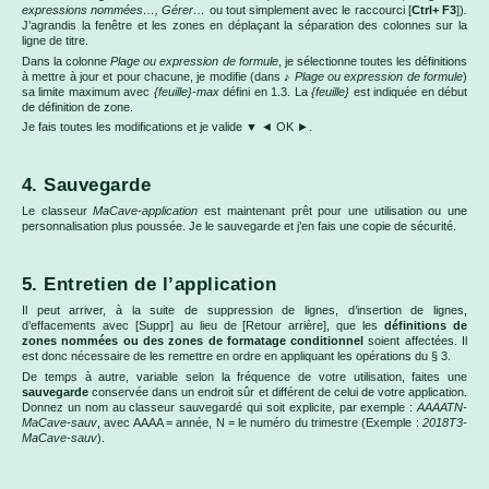
expressions nommées…, Gérer…
ou tout simplement avec le raccourci [
Ctrl+ F3
])
.
J’agrandis la fenêtre et les zones en déplaçant la séparation des colonnes sur la
ligne de titre.
Dans la colonne
Plage ou expression de formule
, je sélectionne toutes les définitions
à mettre à jour et pour chacune, je modifie (dans ♪
Plage ou expression de formule
)
sa limite maximum avec
{feuille}-max
défini en 1.3. La
{feuille}
est indiquée en début
de définition de zone.
Je fais toutes les modifications et je valide ▼ ◄ OK ►.
4. Sauvegarde
Le classeur
MaCave-application
est maintenant prêt pour une utilisation ou une
personnalisation plus poussée. Je le sauvegarde et j’en fais une copie de sécurité.
5. Entretien de l’application
Il peut arriver, à la suite de suppression de lignes, d’insertion de lignes,
d’effacements avec [Suppr] au lieu de [Retour arrière], que les
définitions de
zones nommées ou des zones de formatage conditionnel
soient affectées. Il
est donc nécessaire de les remettre en ordre en appliquant les opérations du § 3.
De temps à autre, variable selon la fréquence de votre utilisation, faites une
sauvegarde
conservée dans un endroit sûr et différent de celui de votre application.
Donnez un nom au classeur sauvegardé qui soit explicite, par exemple :
AAAATN-
MaCave-sauv
, avec AAAA = année, N = le numéro du trimestre (Exemple :
2018T3-
MaCave-sauv
).