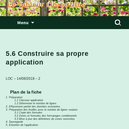
Le Tableur LibreOffice
selon Genèses.fr
Aller
Rechercher
Menu
au
contenu
5.6 Construire sa propre
application
LOC – 14/08/2018 – 2
Plan de la fiche
1. Préparation
1.1 Classeur application
1.2 Déterminer le nombre de lignes
2. Effacement partiel des données existantes
3. Préparation des feuilles avec le nombre de lignes voulues
3.1 Copie des formules
3.2 Zones et formules des formatages conditionnels
3.3 Mise à jour des définitions de zones nommées
4. Sauvegarde
5. Entretien de l’application