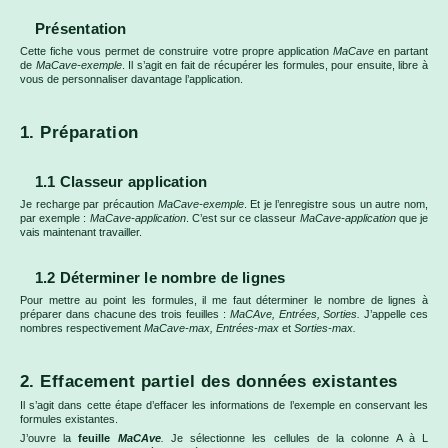
Présentation
Cette fiche vous permet de construire votre propre application
MaCave
en partant
de
MaCave-exemple
. Il s’agit en fait de récupérer les formules, pour ensuite, libre à
vous de personnaliser davantage l’application.
1. Préparation
1.1 Classeur application
Je recharge par précaution
MaCave-exemple
. Et je l’enregistre sous un autre nom,
par exemple :
MaCave-application
. C’est sur ce classeur
MaCave-application
que je
vais maintenant travailler.
1.2 Déterminer le nombre de lignes
Pour mettre au point les formules, il me faut déterminer le nombre de lignes à
préparer dans chacune des trois feuilles :
MaCAve, Entrées, Sorties.
J’appelle ces
nombres respectivement
MaCave-max, Entrées-max
et
Sorties-max.
2. Effacement partiel des données existantes
Il s’agit dans cette étape d’effacer les informations de l’exemple en conservant les
formules existantes.
J’ouvre la
feuille
MaCAve
.
Je sélectionne les cellules de la colonne A à L