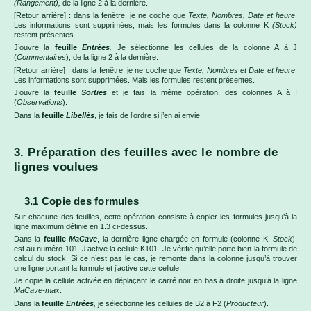
(Rangement),
de la ligne 2 à la dernière.
[Retour arrière] : dans la fenêtre, je ne coche que
Texte, Nombres, Date et heure
.
Les informations sont supprimées, mais les formules dans la colonne K
(Stock)
restent présentes.
J’ouvre la
feuille
Entrées
.
Je sélectionne les cellules de la colonne A à J
(
Commentaires
), de la ligne 2 à la dernière.
[Retour arrière] : dans la fenêtre, je ne coche que
Texte, Nombres et Date et heure
.
Les informations sont supprimées. Mais les formules restent présentes.
J’ouvre la
feuille
Sorties
et je fais la même opération, des colonnes A à I
(
Observations
).
Dans la
feuille
Libellés
, je fais de l’ordre si j’en ai envie.
3. Préparation des feuilles avec le nombre de
lignes voulues
3.1 Copie des formules
Sur chacune des feuilles, cette opération consiste à copier les formules jusqu’à la
ligne maximum définie en 1.3 ci-dessus.
Dans la
feuille
MaCave
, la dernière ligne chargée en formule (colonne K,
Stock
),
est au numéro 101. J’active la cellule K101. Je vérifie qu’elle porte bien la formule de
calcul du stock. Si ce n’est pas le cas, je remonte dans la colonne jusqu’à trouver
une ligne portant la formule et j’active cette cellule.
Je copie la cellule activée en déplaçant le carré noir en bas à droite jusqu’à la ligne
MaCave-max
.
Dans la
feuille
Entrées
,
je sélectionne les cellules de B2 à F2 (
Producteur
).