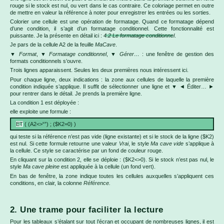
rouge si le stock est nul, ou vert dans le cas contraire. Ce coloriage permet en outre
de mettre en valeur la référence à noter pour enregistrer les entrées ou les sorties.
Colorier une cellule est une opération de formatage. Quand ce formatage dépend
d’une condition, il s’agit d’un formatage conditionnel. Cette fonctionnalité est
puissante. Je la présente en détail ici :
4.2 Le formatage conditionnel
.
Je pars de la cellule A2 de la feuille
MaCave
.
▼
Format
, ▼
Formatage conditionnel
, ▼
Gérer…
: une fenêtre de gestion des
formats conditionnels s’ouvre.
Trois lignes apparaissent. Seules les deux premières nous intéressent ici.
Pour chaque ligne, deux indications : la zone aux cellules de laquelle la première
condition indiquée s’applique. Il suffit de sélectionner une ligne et ▼ ◄ Éditer… ►
pour rentrer dans le détail. Je prends la première ligne.
La condition 1 est déployée :
elle exploite une formule :
ET
( (A2<>“”) ; ($K2=0) )
qui teste si la référence n’est pas vide (ligne existante) et si le stock de la ligne ($K2)
est nul. Si cette formule retourne une valeur
Vrai
, le style
Ma cave vide
s’applique à
la cellule. Ce style se caractérise par un fond de couleur rouge.
En cliquant sur la condition 2, elle se déploie : ($K2<>0). Si le stock n’est pas nul, le
style
Ma cave pleine
est appliquée à la cellule (un fond vert).
En bas de fenêtre, la zone indique toutes les cellules auxquelles s’appliquent ces
conditions, en clair, la colonne
Référence.
2. Une trame pour faciliter la lecture
Pour les tableaux s’étalant sur tout l’écran et occupant de nombreuses lignes, il est