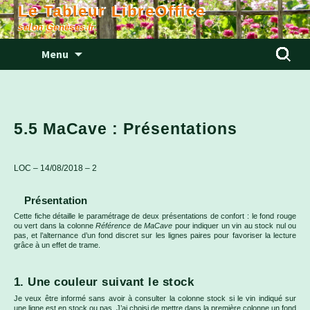
Le Tableur LibreOffice
selon Genèses.fr
Aller
Rechercher
Menu
au
contenu
5.5 MaCave : Présentations
LOC – 14/08/2018 – 2
Présentation
Cette fiche détaille le paramétrage de deux présentations de confort : le fond rouge
ou vert dans la colonne
Référence
de
MaCave
pour indiquer un vin au stock nul ou
pas, et l’alternance d’un fond discret sur les lignes paires pour favoriser la lecture
grâce à un effet de trame.
1. Une couleur suivant le stock
Je veux être informé sans avoir à consulter la colonne stock si le vin indiqué sur
une ligne est en stock ou pas. J’ai choisi de mettre dans la première colonne un fond