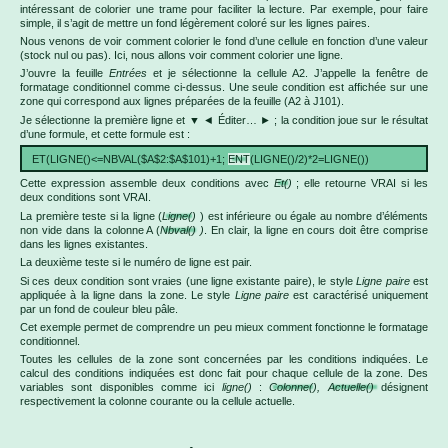
intéressant de colorier une trame pour faciliter la lecture. Par exemple, pour faire
simple, il s’agit de mettre un fond légèrement coloré sur les lignes paires.
Nous venons de voir comment colorier le fond d’une cellule en fonction d’une valeur
(stock nul ou pas). Ici, nous allons voir comment colorier une ligne.
J’ouvre la feuille
Entrées
et je sélectionne la cellule A2. J’appelle la fenêtre de
formatage conditionnel comme ci-dessus. Une seule condition est affichée sur une
zone qui correspond aux lignes préparées de la feuille (A2 à J101).
Je sélectionne la première ligne et ▼ ◄ Éditer… ► ; la condition joue sur le résultat
d’une formule, et cette formule est :
ET(LIGNE()<=NBVAL($A$2:$A$101)+1;
ENT
(LIGNE()/2)*2=LIGNE())
Cette expression assemble deux conditions avec
Et()
; elle retourne VRAI si les
deux conditions sont VRAI.
La première teste si la ligne (
Ligne()
) est inférieure ou égale au nombre d’éléments
non vide dans la colonne A (
Nbval()
)
. En clair, la ligne en cours doit être comprise
dans les lignes existantes.
La deuxième teste si le numéro de ligne est pair.
Si ces deux condition sont vraies (une ligne existante paire), le style
Ligne paire
est
appliquée à la ligne dans la zone. Le style
Ligne paire
est caractérisé uniquement
par un fond de couleur bleu pâle.
Cet exemple permet de comprendre un peu mieux comment fonctionne le formatage
conditionnel.
Toutes les cellules de la zone sont concernées par les conditions indiquées. Le
calcul des conditions indiquées est donc fait pour chaque cellule de la zone. Des
variables sont disponibles comme ici
ligne()
:
Colonne()
,
Actuelle()
désignent
respectivement la colonne courante ou la cellule actuelle.