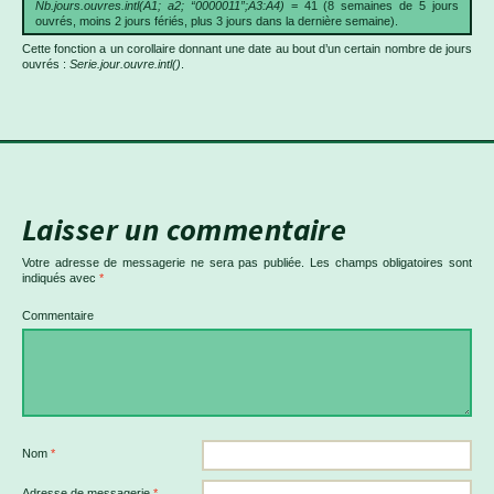
Nb.jours.ouvres.intl(A1; a2; “0000011”;A3:A4)
= 41 (8 semaines de 5 jours
ouvrés, moins 2 jours fériés, plus 3 jours dans la dernière semaine).
Cette fonction a un corollaire donnant une date au bout d’un certain nombre de jours
ouvrés :
Serie.jour.ouvre.intl()
.
Laisser un commentaire
Votre adresse de messagerie ne sera pas publiée.
Les champs obligatoires sont
indiqués avec
*
Commentaire
Nom
*
Adresse de messagerie
*