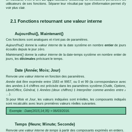
utilisateurs de ses fonctions. Séparer leur résultat par type d’information permet d’y
voir plus clair.
2.1 Fonctions retournant une valeur interne
Aujourdhui(), Maintenant()
Ces fonctions sont analogues et n’ont pas de paramètres.
Aujourd’hui()
donne la
valeur interne
de la date système en nombre
entier
de jours
écoulés depuis le jour zéro.
Maintenant()
donne la
valeur interne
de la date-temps système en nombre entier de
jours, les
décimales
précisant le temps.
Date (Année; Mois; Jour)
Renvoie une
valeur interne
en fonction des paramètres.
Année
doit être exprimée entre 1583 et 9957, ou 0 et 99 (la correspondance avec
des années à 4 chiffres est précisée dans les paramètres système
(Outils, Options,
LibreOffice, Général,
‡
Années (deux chiffres)
‡
Interpréter comme années entre
♪
…).
Si pour
Mois
et
Jour
, les valeurs indiquées sont irréelles, les composants indiqués
sont recalculés avec leurs premières valeurs réelles suivantes.
Exemple :
Date(2015;14;35) =
06/03/2016.
Temps (Heure; Minute; Seconde)
Renvoie une
valeur interne de temps
à partir des composants exprimés en entiers.