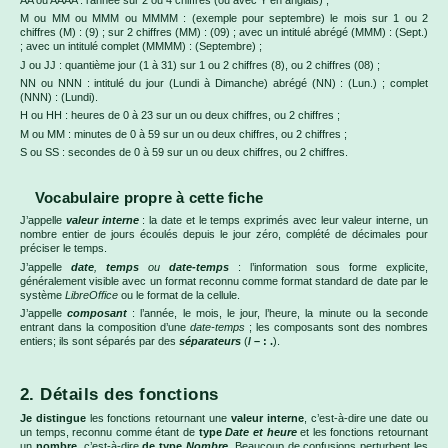
M ou MM ou MMM ou MMMM : (exemple pour septembre) le mois sur 1 ou 2
chiffres (M) : (9) ; sur 2 chiffres (MM) : (09) ; avec un intitulé abrégé (MMM) : (Sept.)
; avec un intitulé complet (MMMM) : (Septembre) ;
J ou JJ : quantième jour (1 à 31) sur 1 ou 2 chiffres (8), ou 2 chiffres (08) ;
NN ou NNN : intitulé du jour (Lundi à Dimanche) abrégé (NN) : (Lun.) ; complet
(NNN) : (Lundi).
H ou HH : heures de 0 à 23 sur un ou deux chiffres, ou 2 chiffres ;
M ou MM : minutes de 0 à 59 sur un ou deux chiffres, ou 2 chiffres ;
S ou SS : secondes de 0 à 59 sur un ou deux chiffres, ou 2 chiffres.
Vocabulaire propre à cette fiche
J’appelle
valeur interne
: la date et le temps exprimés avec leur valeur interne, un
nombre entier de jours écoulés depuis le jour zéro, complété de décimales pour
préciser le temps.
J’appelle
date
,
temps
ou
date-temps
: l’information sous forme explicite,
généralement visible avec un format reconnu comme format standard de date par le
système
LibreOffice
ou le format de la cellule.
J’appelle
composant
: l’année, le mois, le jour, l’heure, la minute ou la seconde
entrant dans la composition d’une
date-temps
; les composants sont des nombres
entiers; ils sont séparés par des
séparateurs
(
/ – : .
).
2. Détails des fonctions
Je distingue
les fonctions retournant une
valeur interne
, c’est-à-dire une date ou
un temps, reconnu comme étant de
type
Date et heure
et les fonctions retournant
un
nombre
, c’est-à-dire
de type
Nombre
.
Beaucoup de confusions perturbent les