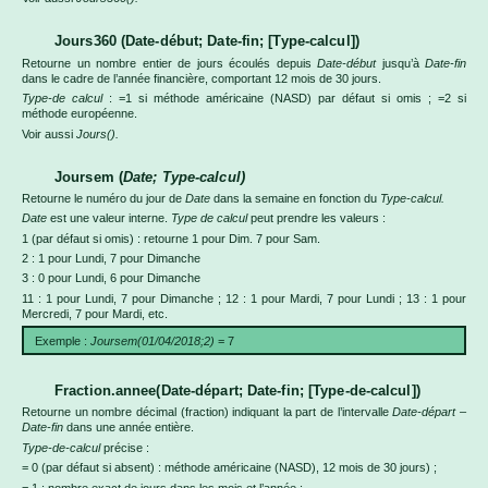
Jours360 (Date-début; Date-fin; [Type-calcul])
Retourne un nombre entier de jours écoulés depuis
Date-début
jusqu’à
Date-fin
dans le cadre de l’année financière, comportant 12 mois de 30 jours.
Type-de calcul
: =1 si méthode américaine (NASD) par défaut si omis ; =2 si
méthode européenne.
Voir aussi
Jours().
Joursem (
Date; Type-calcul)
Retourne le numéro du jour de
Date
dans la semaine en fonction du
Type-calcul.
Date
est une valeur interne.
Type de calcul
peut prendre les valeurs :
1 (par défaut si omis) : retourne 1 pour Dim. 7 pour Sam.
2 : 1 pour Lundi, 7 pour Dimanche
3 : 0 pour Lundi, 6 pour Dimanche
11 : 1 pour Lundi, 7 pour Dimanche ; 12 : 1 pour Mardi, 7 pour Lundi ; 13 : 1 pour
Mercredi, 7 pour Mardi, etc.
Exemple :
Joursem(01/04/2018;2)
= 7
Fraction.annee(Date-départ; Date-fin; [Type-de-calcul])
Retourne un nombre décimal (fraction) indiquant la part de l’intervalle
Date-départ –
Date-fin
dans une année entière.
Type-de-calcul
précise :
= 0 (par défaut si absent) : méthode américaine (NASD), 12 mois de 30 jours) ;
= 1 : nombre exact de jours dans les mois et l’année ;