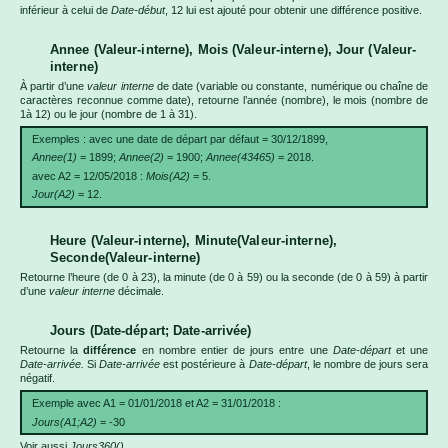
inférieur à celui de
Date-début
, 12 lui est ajouté pour obtenir une différence positive.
Annee (Valeur-interne), Mois (Valeur-interne), Jour (Valeur-
interne)
À partir d’une
valeur interne
de date (variable ou constante, numérique ou chaîne de
caractères reconnue comme date), retourne l’année (nombre), le mois (nombre de
1à 12) ou le jour (nombre de 1 à 31).
Exemples : avec une date de départ par défaut = 30/12/1899,
Annee(1)
= 1899;
Annee(2)
= 1900;
Annee(43465)
= 2018.
avec A2 = 12/05/2018 :
Mois(A2)
= 5.
Jour(A2)
= 12.
Heure (Valeur-interne), Minute(Valeur-interne),
Seconde(Valeur-interne)
Retourne l’heure (de 0 à 23), la minute (de 0 à 59) ou la seconde (de 0 à 59) à partir
d’une
valeur interne
décimale.
Jours (Date-départ; Date-arrivée)
Retourne la
différence
en nombre entier de jours entre une
Date-départ
et une
Date-arrivée.
Si
Date-arrivée
est postérieure à
Date-départ
, le nombre de jours sera
négatif.
Exemple avec A1 = 01/01/2018 et A2 = 31/01/2018 :
Jours(A1;A2)
= -30
Voir aussi
Jours360().