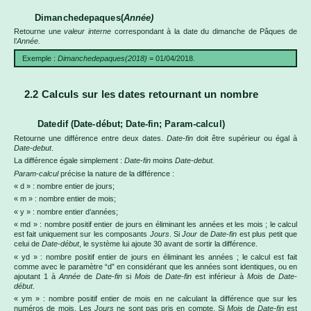
Dimanchedepaques(
Année)
Retourne une
valeur interne
correspondant à la date du dimanche de Pâques de
l’
Année.
Exemple :
Dimanchedepaques(2018)
= 01/04/2018.
2.2 Calculs sur les dates retournant un nombre
Datedif (Date-début; Date-fin; Param-calcul)
Retourne une différence entre deux dates.
Date-fin
doit être supérieur ou égal à
Date-debut
.
La différence égale simplement :
Date-fin
moins
Date-debut.
Param-calcul
précise la nature de la différence :
« d » : nombre entier de jours;
« m » : nombre entier de mois;
« y » : nombre entier d’années;
« md » : nombre positif entier de jours en éliminant les années et les mois ; le calcul
est fait uniquement sur les composants
Jours
. Si
Jour
de
Date-fin
est plus petit que
celui de
Date-début
, le système lui ajoute 30 avant de sortir la différence.
« yd » : nombre positif entier de jours en éliminant les années ; le calcul est fait
comme avec le paramètre “d” en considérant que les années sont identiques, ou en
ajoutant 1 à
Année
de
Date-fin
si
Mois
de
Date-fin
est inférieur à
Mois
de
Date-
début
.
« ym » : nombre positif entier de mois en ne calculant la différence que sur les
numéros de mois. Les
Jours
ne sont pas pris en compte. Si
Mois
de
Date-fin
est