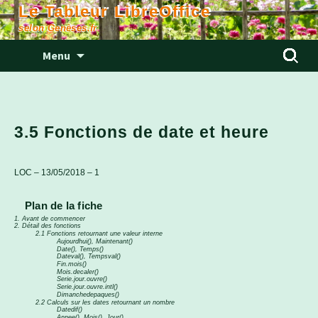
Le Tableur LibreOffice
selon Genèses.fr
Aller
Rechercher
Menu
au
contenu
3.5 Fonctions de date et heure
LOC – 13/05/2018 – 1
Plan de la fiche
1. Avant de commencer
2. Détail des fonctions
2.1 Fonctions retournant une valeur interne
Aujourdhui(), Maintenant()
Date(), Temps()
Dateval(), Tempsval()
Fin.mois()
Mois.decaler()
Serie.jour.ouvre()
Serie.jour.ouvre.intl()
Dimanchedepaques()
2.2 Calculs sur les dates retournant un nombre
Datedif()
Annee(), Mois(), Jour()