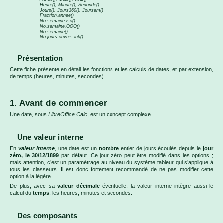
Heure(), Minute(), Seconde()
Jours(), Jours360(), Joursem()
Fraction.annee()
No.semaine.iso()
No.semaine.OOO()
No.semaine()
Nb.jours.ouvres.intl()
Présentation
Cette fiche présente en détail les fonctions et les calculs de dates, et par extension,
de temps (heures, minutes, secondes).
1. Avant de commencer
Une date, sous
LibreOffice Calc
, est un concept complexe.
Une valeur interne
En
valeur interne
, une date est un
nombre
entier de jours écoulés depuis le
jour
zéro, le 30/12/1899
par défaut. Ce jour zéro peut être modifié dans les options ;
mais attention, c’est un paramétrage au niveau du système tableur qui s’applique à
tous les classeurs. Il est donc fortement recommandé de ne pas modifier cette
option à la légère.
De plus, avec sa
valeur décimale
éventuelle, la valeur interne intègre aussi le
calcul du
temps
, les heures, minutes et secondes.
Des composants