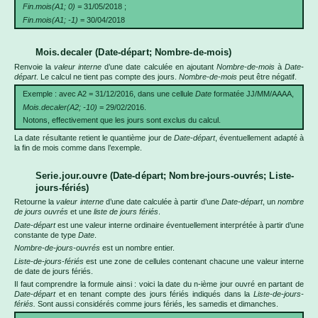
Fin.mois(A1; 0) =
31/05/2018 ;
Fin.mois(A1; -1)
= 30/04/2018
Mois.decaler (Date-départ; Nombre-de-mois)
Renvoie la
valeur interne
d’une date calculée en ajoutant
Nombre-de-mois
à
Date-
départ
. Le calcul ne tient pas compte des jours.
Nombre-de-mois
peut être négatif.
Exemple : avec A2 = 31/12/2016, dans une cellule
Date
formatée JJ/MM/AAAA,
Mois.decaler(A2; -10)
= 29/02/2016.
Notons, effectivement que les jours sont exclus du calcul.
La date résultante retient le quantième jour de
Date-départ
, éventuellement adapté à
la fin de mois comme dans l’exemple.
Serie.jour.ouvre (Date-départ; Nombre-jours-ouvrés; Liste-
jours-fériés)
Retourne la
valeur interne
d’une date calculée à partir d’une
Date-départ
, un
nombre
de jours ouvrés
et une
liste de jours fériés
.
Date-départ
est une valeur interne ordinaire éventuellement interprétée à partir d’une
constante de type
Date
.
Nombre-de-jours-ouvrés
est un nombre entier.
Liste-de-jours-fériés
est une zone de cellules contenant chacune une valeur interne
de date de jours fériés.
Il faut comprendre la formule ainsi : voici la date du n-ième jour ouvré en partant de
Date-départ
et en tenant compte des jours fériés indiqués dans la
Liste-de-jours-
fériés.
Sont aussi considérés comme jours fériés, les samedis et dimanches.