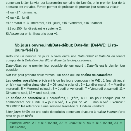
contenant le 1er janvier est la première semaine de l’année, et le premier jour de la
semaine est variable.
Param
permet de préciser de premier jour selon sa valeur :
=1 ou =17 : dimanche,
=2 ou =11 : lundi,
=12 : mardi, =13 : mercredi, =14 : jeudi, =15 : vendredi, =16 : samedi.
=21 ou 150 : lundi suivant le système 2.
Si
Param
est omis, il est pris pour =1.
Nb.jours.ouvres.intl(Date-début; Date-fin; [Def-WE; Liste-
jours-fériés])
Retourne un nombre de jours ouvrés entre une
Date-début
et
Date-fin
en tenant
compte de
la Définition des WE
et d’une
Liste-de-jours-fériés
.
Date-début
est le premier jour possible de jour ouvré ;
Date-fin
est le dernier jour
possible.
Def-WE
peut prendre deux formes : un
code
ou une
chaîne de caractères
.
Les
codes possibles
précisent le ou les jours composant le WE : 1 (par défaut si
omis) = samedi et dimanche, 2 = Dimanche et lundi ; 3 = Lundi et mardi ; 4 = Mardi et
mercredi ; 5 = Mercredi et jeudi ; 6 = Jeudi et vendredi ; 7 = Vendredi et samedi. 11 =
Dimanche seul, 12 = lundi seul, etc.
La
chaîne de caractère
a 7 caractères, 0 (zéro) ou 1, un pour chaque jour en
commençant par Lundi. 0 = jour ouvré, 1 = jour de WE – non ouvré. Exemple :
“0000011” fait référence à une semaine travaillée du lundi au vendredi.
Liste-jours-fériés
est une suite de cellules contenant chacune la
valeur interne
d’une
date de jours fériés.
Exemple avec A1 = 01/01/2018, A2 = 28/02/2018, A3 = 01/01/2018, A4 =
14/02/2018,