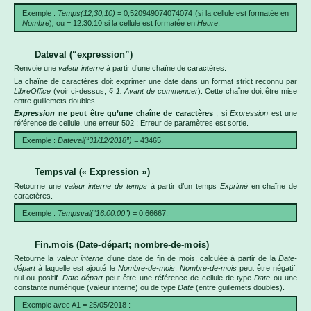
Exemple :
Temps(12;30;10)
= 0,520949074074074 (si la cellule est formatée en
Nombre
)
,
ou = 12:30:10 si la cellule est formatée en
Heure
.
Dateval (“expression”)
Renvoie une
valeur interne
à partir d’une chaîne de caractères.
La chaîne de caractères doit exprimer une date dans un format strict reconnu par
LibreOffice
(voir ci-dessus,
§ 1. Avant de commencer
). Cette chaîne doit être mise
entre guillemets doubles.
Expression
ne peut être qu’une chaîne de caractères
; si
Expression
est une
référence de cellule, une erreur 502 : Erreur de paramètres est sortie.
Exemple :
Dateval(“31/12/2018”) =
43465.
Tempsval (« Expression »)
Retourne une
valeur interne de temps
à partir d’un temps
Exprimé
en chaîne de
caractères.
Exemple :
Tempsval(“16:00:00”)
= 0.66667.
Fin.mois (Date-départ; nombre-de-mois)
Retourne la
valeur interne
d’une date de fin de mois, calculée à partir de la
Date-
départ
à laquelle est ajouté le
Nombre-de-mois
.
Nombre-de-mois
peut être négatif,
nul ou positif.
Date-départ
peut être une référence de cellule de type
Date
ou une
constante numérique (valeur interne) ou de type
Date
(entre guillemets doubles).
Exemple avec A1 = 25/05/2018 :