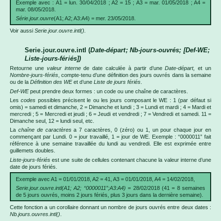
Exemple avec : A1 = lun. 30/04/2018 ; A2 = 15 ; A3 = mar. 01/05/2018 ; A4 =
mar. 08/05/2018.
Série.jour.ouvre
(A1; A2; A3:A4) = mer. 23/05/2018.
Voir aussi
Serie.jour.ouvre.intl().
Serie.jour.ouvre.intl (
Date-départ; Nb-jours-ouvrés; [Def-WE;
Liste-jours-fériés])
Retourne une
valeur interne
de date calculée à partir d’une
Date-départ,
et un
Nombre-jours-fériés
, compte-tenu d’une définition des jours ouvrés dans la semaine
ou de la
Définition des WE
et d’une
Liste de jours fériés
.
Def-WE
peut prendre deux formes : un code ou une chaîne de caractères.
Les
codes
possibles précisent le ou les jours composant le WE : 1 (par défaut si
omis) = samedi et dimanche, 2 = Dimanche et lundi ; 3 = Lundi et mardi ; 4 = Mardi et
mercredi ; 5 = Mercredi et jeudi ; 6 = Jeudi et vendredi ; 7 = Vendredi et samedi. 11 =
Dimanche seul, 12 = lundi seul, etc.
La
chaîne de caractères
a 7 caractères, 0 (zéro) ou 1, un pour chaque jour en
commençant par Lundi. 0 = jour travaillé, 1 = jour de WE. Exemple : “0000011” fait
référence à une semaine travaillée du lundi au vendredi. Elle est exprimée entre
guillemets doubles.
Liste-jours-fériés
est une suite de cellules contenant chacune la valeur interne d’une
date de jours fériés.
Exemple avec A1 = 01/01/2018, A2 = 41, A3 = 01/01/2018, A4 = 14/02/2018,
Serie.jour.ouvre.intl(A1; A2; “0000011”;A3:A4)
= 28/02/2018 (41 = 8 semaines
de 5 jours ouvrés, moins 2 jours fériés, plus 3 jours dans la dernière semaine).
Cette fonction a un corollaire donnant un nombre de jours ouvrés entre deux dates :
Nb.jours.ouvres.intl()
.