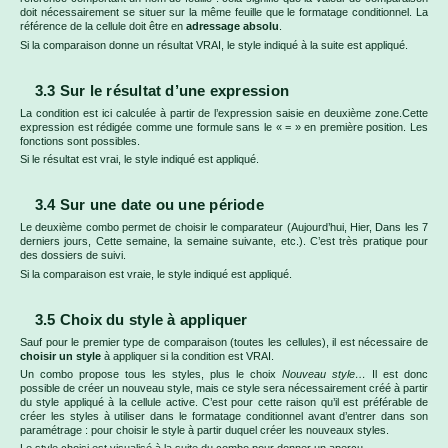
doit nécessairement se situer sur la même feuille que le formatage conditionnel. La
référence de la cellule doit être en
adressage absolu
.
Si la comparaison donne un résultat VRAI, le style indiqué à la suite est appliqué.
3.3 Sur le résultat d’une expression
La condition est ici calculée à partir de l’expression saisie en deuxième zone.Cette
expression est rédigée comme une formule sans le « = » en première position. Les
fonctions sont possibles.
Si le résultat est vrai, le style indiqué est appliqué.
3.4 Sur une date ou une période
Le deuxième combo permet de choisir le comparateur (Aujourd’hui, Hier, Dans les 7
derniers jours, Cette semaine, la semaine suivante, etc.). C’est très pratique pour
des dossiers de suivi.
Si la comparaison est vraie, le style indiqué est appliqué.
3.5 Choix du style à appliquer
Sauf pour le premier type de comparaison (toutes les cellules), il est nécessaire de
choisir un style
à appliquer si la condition est VRAI.
Un combo propose tous les styles, plus le choix
Nouveau style…
Il est donc
possible de créer un nouveau style, mais ce style sera nécessairement créé à partir
du style appliqué à la cellule active. C’est pour cette raison qu’il est préférable de
créer les styles à utiliser dans le formatage conditionnel avant d’entrer dans son
paramétrage : pour choisir le style à partir duquel créer les nouveaux styles.