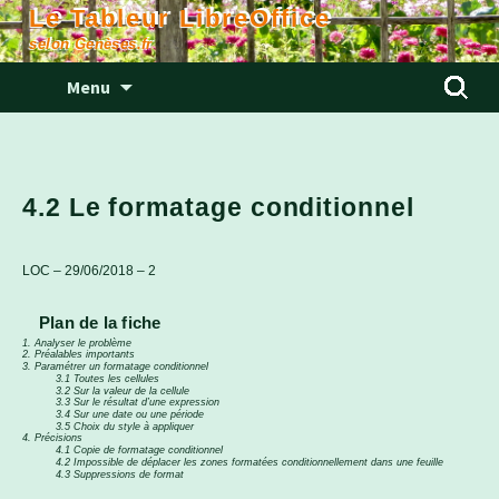
Le Tableur LibreOffice
selon Genèses.fr
Aller
Rechercher
Menu
au
contenu
4.2 Le formatage conditionnel
LOC – 29/06/2018 – 2
Plan de la fiche
1. Analyser le problème
2. Préalables importants
3. Paramétrer un formatage conditionnel
3.1 Toutes les cellules
3.2 Sur la valeur de la cellule
3.3 Sur le résultat d’une expression
3.4 Sur une date ou une période
3.5 Choix du style à appliquer
4. Précisions
4.1 Copie de formatage conditionnel
4.2 Impossible de déplacer les zones formatées conditionnellement dans une feuille
4.3 Suppressions de format