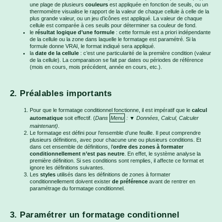
une plage de plusieurs
couleurs
est appliquée en fonction de seuils, ou un
thermomètre visualise le rapport de la valeur de chaque cellule à celle de la
plus grande valeur, ou un jeu d’icônes est appliqué. La valeur de chaque
cellule est comparée à ces seuils pour déterminer sa couleur de fond.
le
résultat logique d’une formule
: cette formule est a priori indépendante
de la cellule ou la zone dans laquelle le formatage est paramétré. Si la
formule donne VRAI, le format indiqué sera appliqué.
la
date de la cellule
: c’est une particularité de la première condition (valeur
de la cellule). La comparaison se fait par dates ou périodes de référence
(mois en cours, mois précédent, année en cours, etc.).
2. Préalables importants
Pour que le formatage conditionnel fonctionne, il est impératif que le
calcul
automatique
soit effectif. (
Dans
Menu
: ▼ Données, Calcul, Calculer
maintenant)
.
Le formatage est défini pour l’ensemble d’une feuille. Il peut comprendre
plusieurs définitions, avec pour chacune une ou plusieurs conditions. Et
dans cet ensemble de définitions, l’
ordre des zones à formater
conditionnellement n’est pas neutre
. En effet, le système analyse la
première définition. Si ses conditions sont remplies, il affecte ce format et
ignore les définitions suivantes.
Les
styles
utilisés dans les définitions de zones à formater
conditionnellement doivent exister
de préférence
avant de rentrer en
paramétrage du formatage conditionnel.
3. Paramétrer un formatage conditionnel