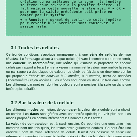
création du paramétrage de la zone ; la fenêtre
se ferme pour revenir à la première fenêtre. Il
faut
valider
cette nouvelle fenêtre avec ▼ ◄
OK
►
pour que la saisie précédente soit prise en
compte par le système
.
▼ ◄
Annuler
► permet de sortir de cette fenêtre
pour revenir à la première sans conserver la
saisie faite.
…
3.1 Toutes les cellules
Ce jeu de conditions s’applique normalement à une
série de cellules
de type
Nombre
. Le formatage ajoute à chaque cellule (devant le nombre ou sur son fond),
une
couleur
, un
thermomètre
, une
icône
qui visualise la proportion de chaque
cellule par rapport à l’écart entre la valeur minimum et la valeur maximal de la série,
ou par rapport à des plages de valeurs. Le choix se fait dans un deuxième combo
qui propose :
Échelle de couleurs à 2 entrées, à 3 entrées, barre de données
(Thermomètre) et
jeu d’icônes
. Les icônes sont choisies dans un troisième combo.
Les différents paramètres, dont les couleurs sont à préciser à la suite ou dans une
fenêtre plus détaillée.
3.2 Sur la valeur de la cellule
Les différents
modes
permettant de
comparer
la valeur de la cellule sont à choisir
en combo. Les
dates
sont gérées avec une entrée spécifique ; voir plus bas. Les
modes proposés en combo intéressent les nombres et les textes.
La
valeur de comparaison
est à saisir ensuite. Ce peut être une constante : les
nombres sont mis tels quels, les textes entre guillemets doubles. Ce peut être une
variable : nom de zone, référence de cellule. Il n’est pas possible de saisir une
référence comportant un nom de feuille : cela signifie que la valeur de comparaison