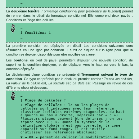
…
La
deuxième fenêtre
[
Formatage conditionnel pour (référence de la zone)
] permet
de rentrer dans le détail du formatage conditionnel. Elle comprend deux pavés :
Conditions et Plage des cellules.
…
‡
Conditions
‡
…
La première condition est déployée en détail. Les conditions suivantes sont
résumées en une ligne par condition. Il suffit de cliquer sur la ligne pour que la
condition se déploie, disponible pour être modifiée ou créée.
Les
boutons
, en pied de pavé, permettent d’ajouter une nouvelle condition, de
supprimer la condition déployée, et de déplacer vers le haut ou vers le bas, la
condition déployée.
Le déploiement d’une condition se présente
différemment suivant le type de
condition
. Ce type est précisé par le choix du premier combo :
Toutes les cellules,
La valeur de la cellule est, La formule est, La date est
. Passage en revue de ces
différents choix ci-dessous.
…
‡
Plage de cellules
‡
♪
Plage de cellules
: la ou les plages de
cellules sont indiquées avec leur référence
classique (cellules extrêmes diagonales, du haut
à gauche au bas à droite, séparées par « : »).
Plusieurs plages peuvent être définies : on les
sépare avec « ; ». Quand la syntaxe de la
définition globale n’est pas correcte, la zone
apparaît sur fond rouge. Il est inutile
d’utiliser les références absolues;
▼ ◄
OK
► permet de valider la modification ou la