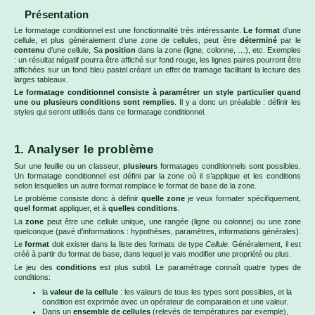
Présentation
Le formatage conditionnel est une fonctionnalité très intéressante.
Le format
d’une
cellule, et plus généralement d’une zone de cellules, peut être
déterminé
par le
contenu
d’une cellule, Sa
position
dans la zone (ligne, colonne, …), etc. Exemples
: un résultat négatif pourra être affiché sur fond rouge, les lignes paires pourront être
affichées sur un fond bleu pastel créant un effet de tramage facilitant la lecture des
larges tableaux.
Le formatage conditionnel consiste à paramétrer un style particulier quand
une ou plusieurs conditions sont remplies
. Il y a donc un préalable : définir les
styles qui seront utilisés dans ce formatage conditionnel.
1. Analyser le problème
Sur une feuille ou un classeur,
plusieurs
formatages conditionnels sont possibles.
Un formatage conditionnel est défini par la zone où il s’applique et les conditions
selon lesquelles un autre format remplace le format de base de la zone.
Le problème consiste donc à définir
quelle zone
je veux formater spécifiquement,
quel format
appliquer, et à
quelles conditions
.
La
zone
peut être une cellule unique, une rangée (ligne ou colonne) ou une zone
quelconque (pavé d’informations : hypothèses, paramètres, informations générales).
Le
format
doit exister dans la liste des formats de type
Cellule
. Généralement, il est
créé à partir du format de base, dans lequel je vais modifier une propriété ou plus.
Le jeu des
conditions
est plus subtil. Le paramétrage connaît quatre types de
conditions:
la
valeur de la cellule
: les valeurs de tous les types sont possibles, et la
condition est exprimée avec un opérateur de comparaison et une valeur.
Dans un
ensemble de cellules
(relevés de températures par exemple),