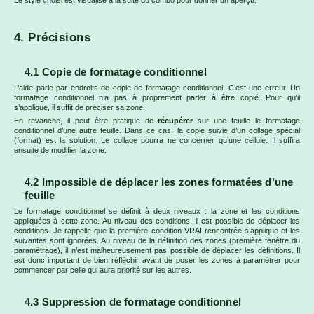
Le style choisi est visualisé à la suite du combo pour donner un aperçu.
4. Précisions
4.1 Copie de formatage conditionnel
L’aide parle par endroits de copie de formatage conditionnel. C’est une erreur. Un
formatage conditionnel n’a pas à proprement parler à être copié. Pour qu’il
s’applique, il suffit de préciser sa zone.
En revanche, il peut être pratique de
récupérer
sur une feuille le formatage
conditionnel d’une autre feuille. Dans ce cas, la copie suivie d’un collage spécial
(format) est la solution. Le collage pourra ne concerner qu’une cellule. Il suffira
ensuite de modifier la zone.
4.2 Impossible de déplacer les zones formatées d’une
feuille
Le formatage conditionnel se définit à deux niveaux : la zone et les conditions
appliquées à cette zone. Au niveau des conditions, il est possible de déplacer les
conditions. Je rappelle que la première condition VRAI rencontrée s’applique et les
suivantes sont ignorées. Au niveau de la définition des zones (première fenêtre du
paramétrage), il n’est malheureusement pas possible de déplacer les définitions. Il
est donc important de bien réfléchir avant de poser les zones à paramétrer pour
commencer par celle qui aura priorité sur les autres.
4.3 Suppression de formatage conditionnel