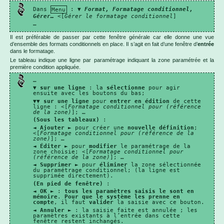
Dans
Menu
: ▼
Format, Formatage conditionnel,
Gérer…
<[
Gérer le formatage conditionnel
]
…
Il est préférable de passer par cette fenêtre générale car elle donne une vue
d’ensemble des formats conditionnels en place. Il s’agit en fait d’une fenêtre d’
entrée
dans le formatage.
Le tableau indique une ligne par paramétrage indiquant la zone paramétrée et la
première condition appliquée.
…
▼
sur une ligne
: la
sélectionne
pour agir
ensuite avec les boutons du bas;
▼▼
sur une ligne
pour
entrer en édition
de cette
ligne : <[
Formatage conditionnel pour (référence
de la zone)
]; …
(Sous les tableaux)
:
◄
Ajouter
► pour créer une
nouvelle définition
;
<[
Formatage conditionnel pour (référence de la
zone)
]; …
◄
Éditer
► pour
modifier
le paramétrage de la
zone choisie; <[
Formatage conditionnel pour
(référence de la zone)
]; …
◄
Supprimer
► pour
éliminer
la zone sélectionnée
du paramétrage conditionnel; (la ligne est
supprimée directement).
(En pied de fenêtre)
:
◄
OK
► :
tous les paramètres saisis le sont en
mémoire
.
Pour que le système les prenne en
compte
, il faut
valider
la saisie avec ce bouton.
◄
Annuler
► : la saisie faite est annulée ; les
paramètres existants à l’entrée dans cette
fenêtre restent inchangés.